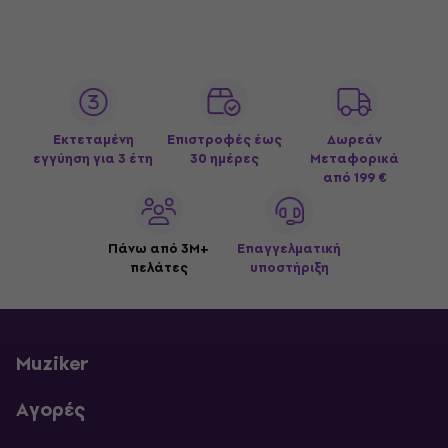
Εκτεταμένη
Επιστροφές έως
Δωρεάν
εγγύηση για 3 έτη
30 ημέρες
Μεταφορικά
από 199 €
Πάνω από 3M+
Επαγγελματική
πελάτες
υποστήριξη
Muziker
Αγορές