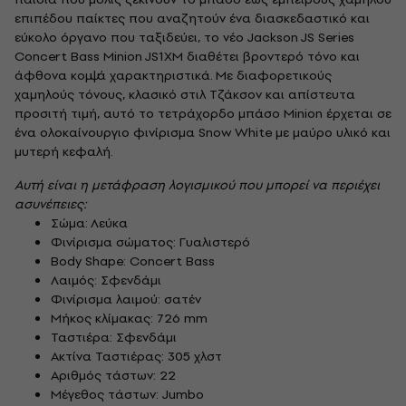
επιπέδου παίκτες που αναζητούν ένα διασκεδαστικό και
εύκολο όργανο που ταξιδεύει, το νέο Jackson JS Series
Concert Bass Minion JS1XM διαθέτει βροντερό τόνο και
άφθονα κομψά χαρακτηριστικά. Με διαφορετικούς
χαμηλούς τόνους, κλασικό στιλ Τζάκσον και απίστευτα
προσιτή τιμή, αυτό το τετράχορδο μπάσο Minion έρχεται σε
ένα ολοκαίνουργιο φινίρισμα Snow White με μαύρο υλικό και
μυτερή κεφαλή.
Αυτή είναι η μετάφραση λογισμικού που μπορεί να περιέχει
ασυνέπειες:
Σώμα: Λεύκα
Φινίρισμα σώματος: Γυαλιστερό
Body Shape: Concert Bass
Λαιμός: Σφενδάμι
Φινίρισμα λαιμού: σατέν
Μήκος κλίμακας: 726 mm
Ταστιέρα: Σφενδάμι
Ακτίνα Ταστιέρας: 305 χλστ
Αριθμός τάστων: 22
Μέγεθος τάστων: Jumbo