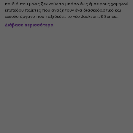
παιδιά που μόλις ξεκινούν το μπάσο έως έμπειρους χαμηλού
επιπέδου παίκτες που αναζητούν ένα διασκεδαστικό και
εύκολο όργανο που ταξιδεύει, το νέο Jackson JS Series
Concert Bass Minion JS1XM διαθέτει βροντερό τόνο και
Διάβασε περισσότερα
άφθονα κομψά χαρακτηριστικά. Με διαφορετικούς
χαμηλούς τόνους, κλασικό στιλ...