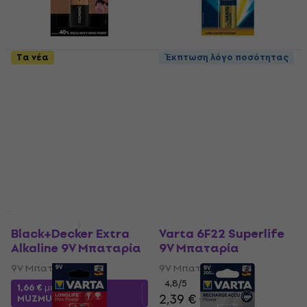
Τα νέα
Έκπτωση λόγο ποσότητας
Duracell Basic 9V
Varta 6F22 Longlife 9V
Μπαταρία
Μπαταρία
9V Μπαταρία
9V Μπαταρία
5
/5
4,3
/5
4,29 €
4,49 €
2,99 €
Είναι στο απόθεμα
Είναι στο απόθεμα
Έκπτωση λόγο ποσότητας
HAPPY HOUR
Black+Decker Extra
Varta 6F22 Superlife
Alkaline 9V Μπαταρία
9V Μπαταρία
9V Μπαταρία
9V Μπαταρία
4,8
/5
1,66 €
με κωδικό
2,39 €
2,79 €
MUZMUZ-15