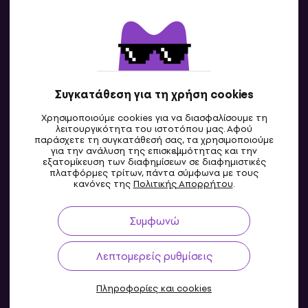
Επικοινωνία
Επικοινωνία
Συγκατάθεση για τη χρήση cookies
Χρησιμοποιούμε cookies για να διασφαλίσουμε τη
λειτουργικότητα του ιστοτόπου μας. Αφού
παράσχετε τη συγκατάθεσή σας, τα χρησιμοποιούμε
για την ανάλυση της επισκεψιμότητας και την
εξατομίκευση των διαφημίσεων σε διαφημιστικές
πλατφόρμες τρίτων, πάντα σύμφωνα με τους
GR
κανόνες της
Πολιτικής Απορρήτου
.
Συμφωνώ
Λεπτομερείς ρυθμίσεις
Πληροφορίες και cookies