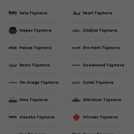
Sela Τύμπανα
Pearl Τύμπανα
Mapex Τύμπανα
Zildjian Τύμπανα
Paiste Τύμπανα
Pro Mark Τύμπανα
Remo Τύμπανα
Goodwood Τύμπανα
On-Stage Τύμπανα
Zuriel Τύμπανα
Nino Τύμπανα
Gibraltar Τύμπανα
Cascha Τύμπανα
Wittner Τύμπανα