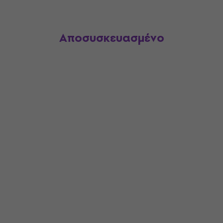
Αποσυσκευασμένο