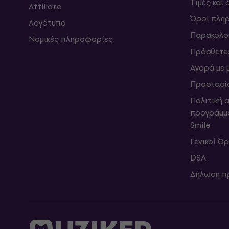
Τιμές και
Affiliate
Όροι πλη
Λογότυπο
Παρακολο
Νομικές πληροφορίες
Πρόσθετε
Αγορά με 
Προστασί
Πολιτική 
προγράμμ
Smile
Γενικοί Ό
DSA
Δήλωση π