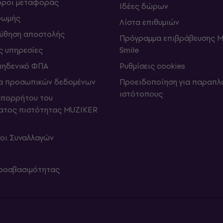
 όροι μεταφοράς
Ιδέες δώρων
ρωμής
Λίστα επιθυμιών
ύθηση αποστολής
Πρόγραμμα επιβράβευσης M
ς υπηρεσίες
Smile
μηδενικό ΦΠΑ
Ρυθμίσεις cookies
α προσωπικών δεδομένων
Προειδοποίηση για παραπλ
ιστότοπους
απορρήτου του
ατος πιστότητας MUZIKER
ροι Συναλλαγών
ροσβασιμότητας