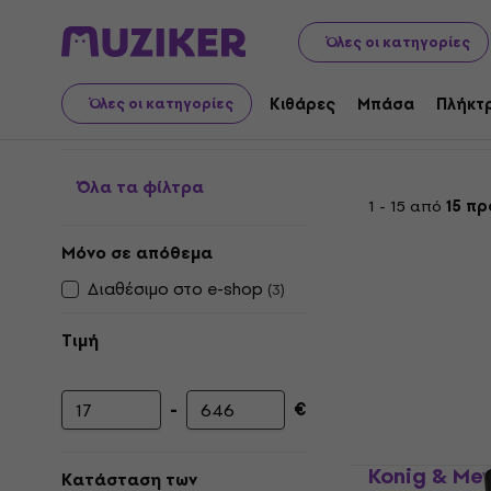
Μουσικά όργανα
Αξεσουάρ
Καρέκλες ορχήστρας
Όλες οι κατηγορίες
Καρέκλες ορχήστρας
Κιθάρες
Μπάσα
Πλήκτ
Όλες οι κατηγορίες
Όλα τα φίλτρα
1 - 15 από
15 πρ
Μόνο σε απόθεμα
Διαθέσιμο στο e-shop
(
3
)
Τιμή
-
€
Ελάχιστη τιμή
Μέγιστη τιμή
Konig & Me
Κατάσταση των