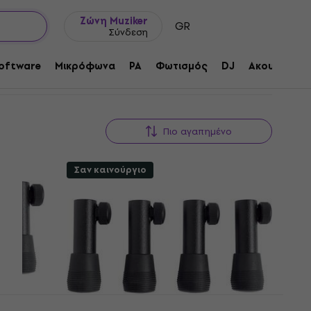
Ιδέες δώρων
FAQ
Muziker Ιστολόγιο
Ζώνη Muziker
GR
Σύνδεση
oftware
Μικρόφωνα
PA
Φωτισμός
DJ
Ακουστικά
Πιο αγαπημένο
Σαν καινούργιο
θισμα