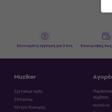
Εκτεταμένη εγγύηση για 3 έτη
Επιστροφές έως
Muziker
Αγορέ
Σχετικά με εμάς
Παράπονα 
σύμβαση
Σόουρουμ
κουπόνια
Κέντρο διανομής