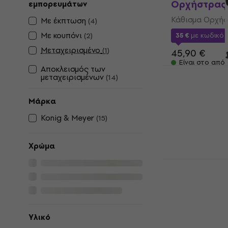
Ορχήστρας
εμπορευμάτων
Κάθισμα Ορχή
Με έκπτωση
(
4
)
Με κουπόνι
(
2
)
35 €
με κωδικό
Μεταχειρισμένο
(
1
)
45,90 €
Είναι στο από
Αποκλεισμός των
Konig & Me
μεταχειρισμένων
(
14
)
Ορχήστρας 
Κάθισμα Ορχή
Μάρκα
646 €
Konig & Meyer
(
15
)
Σε απόθεμα σ
Χρώμα
Konig & Me
Ορχήστρας 
Κάθισμα Ορχή
646 €
Μόνο με παρα
Υλικό