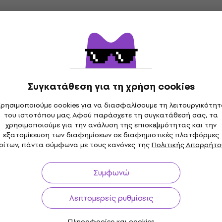
Σε απόθεμα στον προμηθευτή
yer 13430 Κάθισμα
Konig & Meyer 13415 Κάθ
Black
Ορχήστρας Black
στρας
Κάθισμα Ορχήστρας
215 €
τον προμηθευτή
Σε απόθεμα στον προμηθευτή
Συγκατάθεση για τη χρήση cookies
yer 13490 Κάθισμα
Konig & Meyer 13405 Κά
ρησιμοποιούμε cookies για να διασφαλίσουμε τη λειτουργικότη
Black
Ορχήστρας Black
του ιστοτόπου μας. Αφού παράσχετε τη συγκατάθεσή σας, τα
χρησιμοποιούμε για την ανάλυση της επισκεψιμότητας και την
στρας
Κάθισμα Ορχήστρας
εξατομίκευση των διαφημίσεων σε διαφημιστικές πλατφόρμες
169 €
ρίτων, πάντα σύμφωνα με τους κανόνες της
Πολιτικής Απορρήτο
τον προμηθευτή
Μόνο με παραγγελία
Συμφωνώ
Λεπτομερείς ρυθμίσεις
Πληροφορίες και cookies