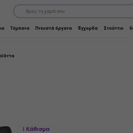
ρα
Τύμπανα
Πνευστά όργανα
Έγχορδα
Στούντιο
S
οϊόντα
yer 13494 Κάθισμα
Konig & Meyer 13493 Κά