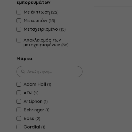
εμπορευμάτων
Muziker 52x
Με έκπτωση
(
22
)
Universal A
Με κουπόνι
(
15
)
Θήκη / Βαλί
Ηχητικών Σ
Μεταχειρισμένο
(
15
)
Θήκη / Βαλίτσα
Αποκλεισμός των
Συσκευών
μεταχειρισμένων
(
56
)
5
/5
89 €
Μάρκα
Είναι στο από
Shure Wirel
Adam Hall
(
1
)
Bag Θήκη / 
ADJ
Εξοπλισμό 
(
2
)
Artiphon
(
1
)
Θήκη / Βαλίτσα
Συσκευών
Behringer
(
1
)
5
/5
Boss
(
2
)
77 €
Cordial
(
1
)
Είναι στο από