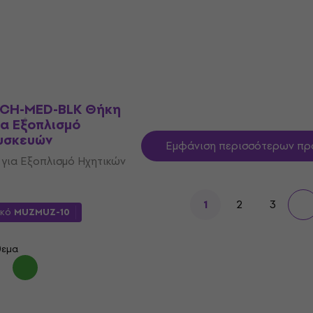
42,82 €
με κωδικό
MUZMUZ-10
ικό
MUZMUZ-20
49 €
Είναι στο απόθεμα
θεμα
UCH-MED-BLK Θήκη
ια Εξοπλισμό
υσκευών
Εμφάνιση περισσότερων πρ
 για Εξοπλισμό Ηχητικών
2
3
1
ικό
MUZMUZ-10
θεμα