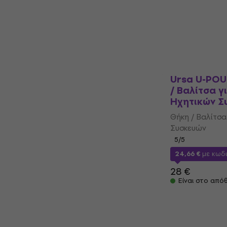
5
/5
22,10 €
με κωδ
28 €
Είναι στο από
Ursa U-PO
/ Βαλίτσα γ
Ηχητικών Σ
Θήκη / Βαλίτσα
Συσκευών
5
/5
24,66 €
με κωδ
28 €
Είναι στο από