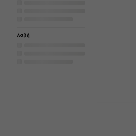
28 €
Είναι στο από
UDG Creato
Hardcase Θ
Λαβή
Εξοπλισμό 
Θήκη / Βαλίτσα
Συσκευών
33 €
Είναι στο από
Ursa U-POU
Βαλίτσα γι
Ηχητικών Σ
Θήκη / Βαλίτσα
Συσκευών