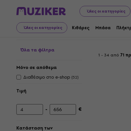
Μουσικά όργανα
PA
Τσάντες, καλύμματα και αξεσουάρ
Όλες οι κατηγορίες
Άλλες τσάντες και θήκε
Κιθάρες
Μπάσα
Πλήκτ
Όλες οι κατηγορίες
Όλα τα φίλτρα
1 - 34 από
71 π
Μόνο σε απόθεμα
Διαθέσιμο στο e-shop
(
52
)
Τιμή
-
€
Ελάχιστη τιμή
Μέγιστη τιμή
Κατάσταση των