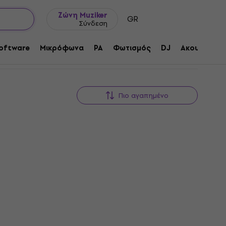
Ιδέες δώρων
FAQ
Muziker Ιστολόγιο
Ζώνη Muziker
GR
Σύνδεση
oftware
Μικρόφωνα
PA
Φωτισμός
DJ
Ακουστικά
Πιο αγαπημένο