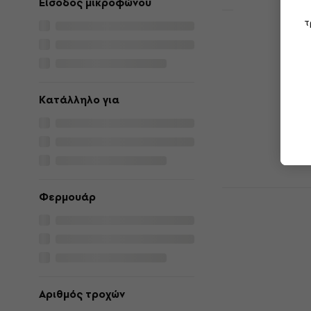
Είσοδος μικροφώνου
τ
Cordial CY
CARRY-CASE
για Εξοπλι
Συσκευών
Κατάλληλο για
Θήκη / Βαλίτσα
Συσκευών
5
/5
66 €
70,20 €
Είναι στο από
Ursa U-POU
Φερμουάρ
/ Βαλίτσα γ
Ηχητικών Σ
Θήκη / Βαλίτσα
Συσκευών
5
/5
Αριθμός τροχών
23,22 €
με κωδ