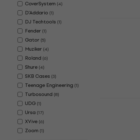
CoverSystem
(
4
)
D'Addario
(
1
)
Adam Hall 
DJ Techtools
(
1
)
BAG PRO Θή
Fender
(
1
)
Εξοπλισμό 
Gator
(
5
)
Θήκη / Βαλίτσα
Muziker
(
4
)
Συσκευών
Roland
(
6
)
5
/5
119 €
123 €
Shure
(
4
)
Είναι στο από
SKB Cases
(
3
)
Teenage Engineering
(
1
)
Turbosound
(
8
)
Fender Mus
UDG
(
1
)
Θήκη / Βαλί
Ursa
(
17
)
Ηχητικών Σ
XVive
(
6
)
Θήκη / Βαλίτσα
Zoom
(
1
)
Συσκευών
4,8
/5