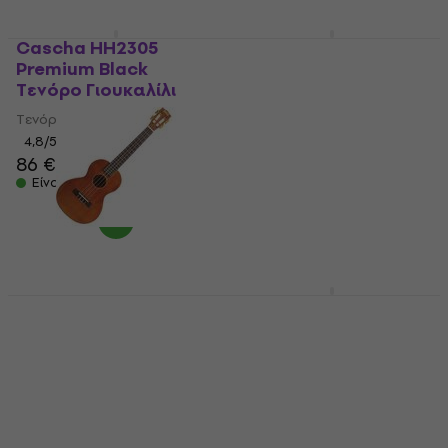
Είναι στο απόθεμα
Cascha HH2305
Mahalo MA3KA Artist
Premium Black
Elite Series Photo
Τενόρο Γιουκαλίλι
Flame Koa Τενόρο
Γιουκαλίλι
Τενόρο Γιουκαλίλι
Τενόρο Γιουκαλίλι
4,8
/5
86 €
4,4
/5
59,90 €
Είναι στο απόθεμα
Είναι στο απόθεμα
Mahalo MH3 Vintage
Mahalo MJ3 Trans
Natural Τενόρο
Brown Τενόρο
Γιουκαλίλι
Γιουκαλίλι
Τενόρο Γιουκαλίλι
Τενόρο Γιουκαλίλι
4,4
/5
4,7
/5
58,90 €
59,90 €
Είναι στο απόθεμα
Είναι στο απόθεμα