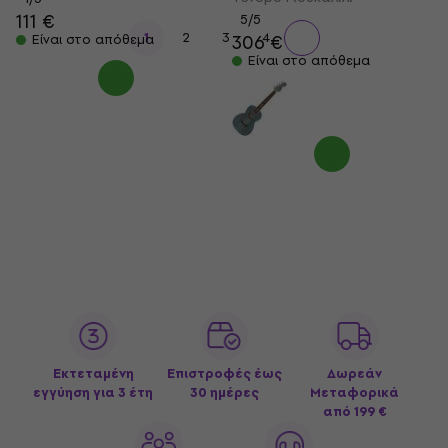
111 €
5
/5
1
2
3
4
306 €
Είναι στο απόθεμα
Είναι στο απόθεμα
Εκτεταμένη
Επιστροφές έως
Δωρεάν
εγγύηση για 3 έτη
30 ημέρες
Μεταφορικά
από 199 €