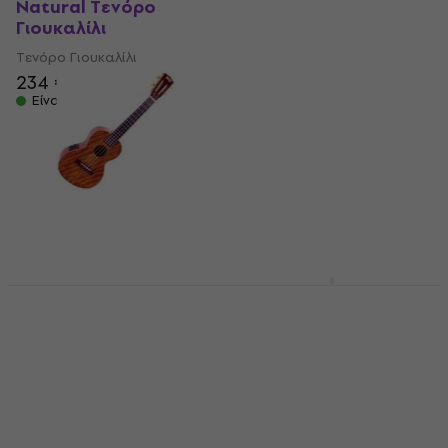
Natural Τενόρο
Series Flowers Τενόρο
Γιουκαλίλι
Γιουκαλίλι
Τενόρο Γιουκαλίλι
Τενόρο Γιουκαλίλι
234 €
4,7
/5
119 €
Είναι στο απόθεμα
Είναι στο απόθεμα
Mahalo MJ3-VT Java
Cascha HH2048L
Trans Brown Τενόρο
Natural Τενόρο
Γιουκαλίλι
Γιουκαλίλι
Τενόρο Γιουκαλίλι
Τενόρο Γιουκαλίλι
4,8
/5
4,9
/5
83,95 €
με κωδικό
80 €
με κωδικό
MUZMUZ-
MUZMUZ-5
5