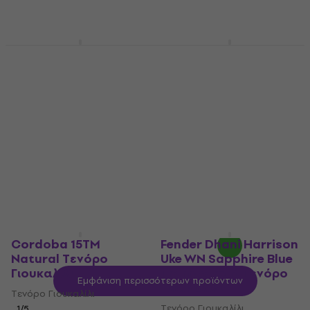
Ortega RU5MMM
Ortega RTPS-U-SBK-L
Natural Τενόρο
Satin Black Τενόρο
Γιουκαλίλι
Γιουκαλίλι
Τενόρο Γιουκαλίλι
Τενόρο Γιουκαλίλι
5
/5
5
/5
90,70 €
235,60 €
με κωδικό
Είναι στο απόθεμα
MUZMUZ-5
249 €
Είναι στο απόθεμα
Cordoba 15TM
Fender Dhani Harrison
Natural Τενόρο
Uke WN Sapphire Blue
Γιουκαλίλι
Transparent Τενόρο
Εμφάνιση περισσότερων προϊόντων
Γιουκαλίλι
Τενόρο Γιουκαλίλι
Τενόρο Γιουκαλίλι
1
/5