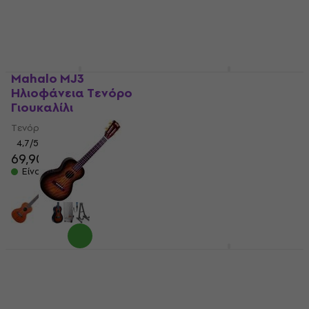
Mahalo MJ3
Cascha HH2048E
Ηλιοφάνεια Τενόρο
Natural Τενόρο
Γιουκαλίλι
Γιουκαλίλι
Τενόρο Γιουκαλίλι
Τενόρο Γιουκαλίλι
4,7
/5
4,9
/5
69,90 €
99 €
Είναι στο απόθεμα
Είναι στο απόθεμα
Mahalo MJ3-VT 3-Tone
Kala KA-15-T-W/UB-T-
Sunburst Τενόρο
RW Natural Τενόρο
Γιουκαλίλι
Γιουκαλίλι
Τενόρο Γιουκαλίλι
Τενόρο Γιουκαλίλι