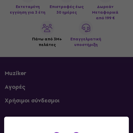
Εκτεταμένη
Επιστροφές έως
Δωρεάν
εγγύηση για 3 έτη
30 ημέρες
Μεταφορικά
από 199 €
Πάνω από 3M+
Επαγγελματική
πελάτες
υποστήριξη
Muziker
Αγορές
Χρήσιμοι σύνδεσμοι
Επικοινωνία