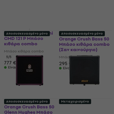
427 €
4,9
/5
287 €
299 €
Είναι στο απόθεμα
- 4 %
Είναι στο απόθεμα
Markbass MB58R Mini
Αποσυσκευασμένο μόνο
Αποσυσκευασμένο μόνο
CMD 121 P Μπάσο
Orange Crush Bass 50
κιθάρα combo
Μπάσο κιθάρα combo
(Σαν καινούργιο)
Μπάσο κιθάρα combo
5
/5
Μπάσο κιθάρα combo
777 €
295 €
305,91 €
Είναι στο απόθεμα
Είναι στο απόθεμα
Αποσυσκευασμένο μόνο
Μεταχειρισμένο
Orange Crush Bass 50
Markbass CMB 121
Glenn Hughes Μπάσο
BlackLine Μπάσο