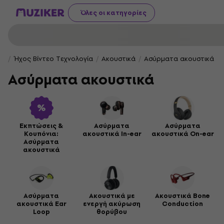
Όλες οι κατηγορίες
Ήχος Βίντεο Τεχνολογία
Ακουστικά
Ασύρματα ακουστικά
Ασύρματα ακουστικά
Εκπτώσεις &
Ασύρματα
Ασύρματα
Κουπόνια:
ακουστικά In-ear
ακουστικά On-ear
Ασύρματα
ακουστικά
Ασύρματα
Ακουστικά με
Ακουστικά Bone
ακουστικά Ear
ενεργή ακύρωση
Conduction
Loop
θορύβου