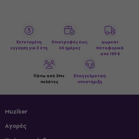
Εκτεταμένη
Επιστροφές έως
Δωρεάν
εγγύηση για 3 έτη
30 ημέρες
Μεταφορικά
από 199 €
Πάνω από 3M+
Επαγγελματική
πελάτες
υποστήριξη
Muziker
Αγορές