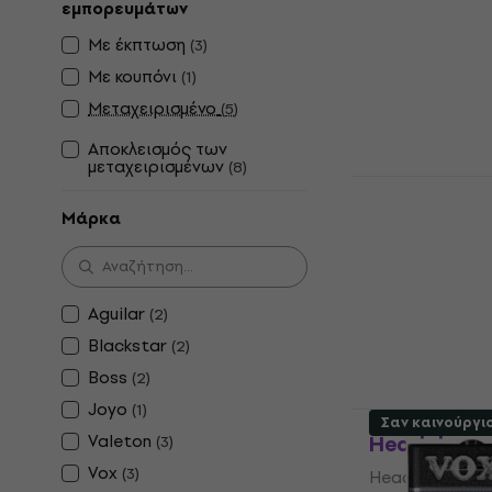
εμπορευμάτων
Headphone Bas
Με έκπτωση
(
3
)
4,7
/5
45 €
Με κουπόνι
(
1
)
Είναι στο από
Μεταχειρισμένο
(
5
)
Αποκλεισμός των
μεταχειρισμένων
(
8
)
Aguilar am
Headphone 
Μάρκα
Headphone Bas
5
/5
60 €
Aguilar
(
2
)
Είναι στο από
Blackstar
(
2
)
Boss
(
2
)
Joyo
(
1
)
Valeton Ru
Σαν καινούργι
Valeton
Headphone 
(
3
)
Vox
(
3
)
Headphone Bas