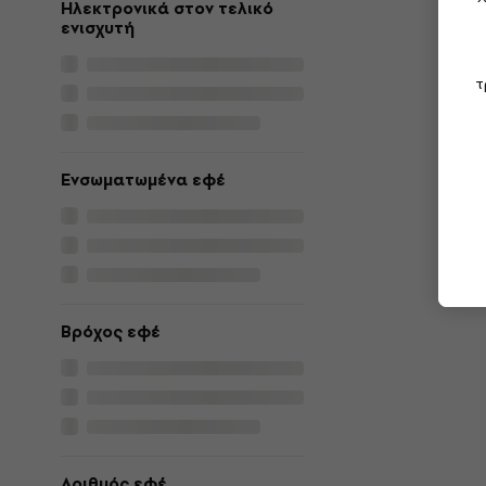
Ηλεκτρονικά στον τελικό
ενισχυτή
τ
Ενσωματωμένα εφέ
Βρόχος εφέ
Αριθμός εφέ