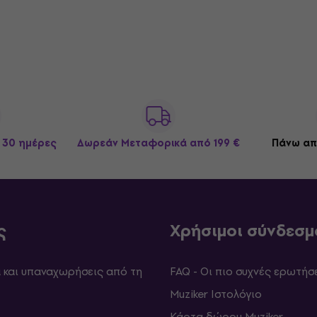
 30 ημέρες
Δωρεάν Μεταφορικά
από 199 €
Πάνω απ
ς
Χρήσιμοι σύνδεσμ
και υπαναχωρήσεις από τη
FAQ - Οι πιο συχνές ερωτήσ
Muziker Ιστολόγιο
Κάρτα δώρου Muziker