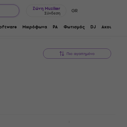
Ιδέες δώρων
FAQ
Muziker Ιστολόγιο
Ζώνη Muziker
GR
Σύνδεση
oftware
Μικρόφωνα
PA
Φωτισμός
DJ
Ακουστικά
Πιο αγαπημένο
hone
Valeton Rushead Max Bass
Συμφωνία
Headphone Bass Amplifier