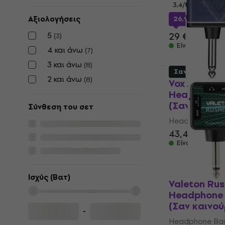
3,4
/5
Αξιολογήσεις
26,98 €
με κωδ
5
29 €
(
3
)
Είναι στο από
4 και άνω
(
7
)
3 και άνω
(
8
)
Σαν καινούργι
2 και άνω
(
8
)
Vox AmPlug
Headphone 
(Σαν καινού
Σύνθεση του σετ
Headphone Bas
43,40 €
44,
Είναι στο από
Ισχύς (Βατ)
Valeton Ru
Headphone 
(Σαν καινού
-
Headphone Bas