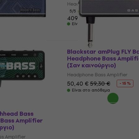
Headphone Bass Amplifier
5
/5
ικό
MUZMUZ-5
409 €
Είναι στο απόθεμα
θεμα
ο
 3 Modern Bass
Blackstar amPlug FLY B
Bass Amplifier
Headphone Bass Amplifi
ργιο)
(Σαν καινούργιο)
s Amplifier
Headphone Bass Amplifier
55 €
50,40 €
59,30 €
- 15 %
θεμα
Είναι στο απόθεμα
shhead Bass
Bass Amplifier
ργιο)
s Amplifier