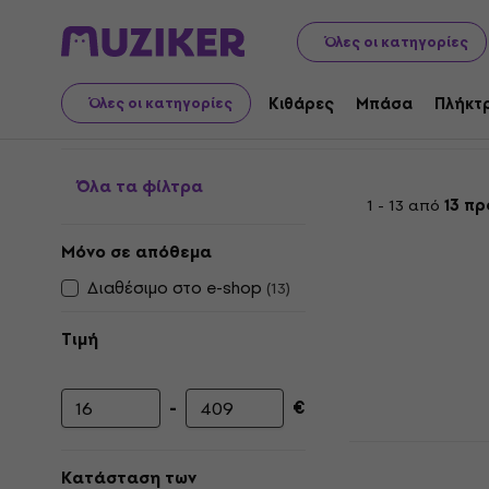
Μουσικά όργανα
Μπάσα
Κεφάλια μπάσων
Ενισχυτέ
Όλες οι κατηγορίες
Ενισχυτές μπάσων ακο
Κιθάρες
Μπάσα
Πλήκτ
Όλες οι κατηγορίες
Όλα τα φίλτρα
1 - 13 από
13 πρ
Μόνο σε απόθεμα
Διαθέσιμο στο e-shop
(
13
)
Τιμή
-
€
Ελάχιστη τιμή
Μέγιστη τιμή
Vox AmPlug
Bass Amplif
Κατάσταση των