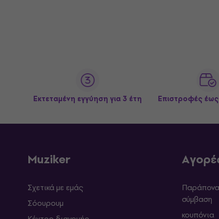
Εκτεταμένη εγγύηση για 3 έτη
Επιστροφές έως
Muziker
Αγορέ
Σχετικά με εμάς
Παράπονα 
σύμβαση
Σόουρουμ
κουπόνια
Κέντρο διανομής