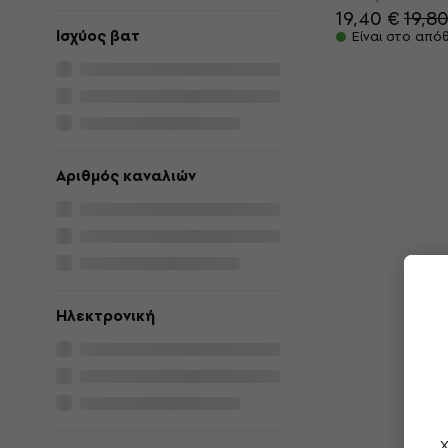
19,40 €
19,8
Ισχύος βατ
Είναι στο από
Αριθμός καναλιών
Ηλεκτρονική
Χ