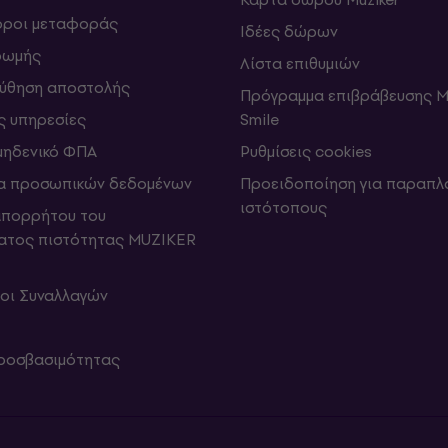
 όροι μεταφοράς
Ιδέες δώρων
ρωμής
Λίστα επιθυμιών
ύθηση αποστολής
Πρόγραμμα επιβράβευσης M
ς υπηρεσίες
Smile
μηδενικό ΦΠΑ
Ρυθμίσεις cookies
α προσωπικών δεδομένων
Προειδοποίηση για παραπλ
ιστότοπους
απορρήτου του
ατος πιστότητας MUZIKER
ροι Συναλλαγών
ροσβασιμότητας