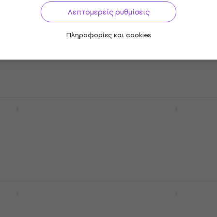
1006-PW Pearl
ESP LTD B206 SM NS Nat
Λεπτομερείς ρυθμίσεις
δη Μπάσο Κιθάρα
Satin 6χορδη Μπάσο Κι
 Κιθάρα
6χορδη Μπάσο Κιθάρα
Πληροφορίες και cookies
4,2
/5
740 €
Μόνο με παραγγελία
356B-DUF Dual
Ibanez SR506E-BM Brow
t Flat 6χορδη
Mahogany 6χορδη Μπά
άρα
Κιθάρα
 Κιθάρα
6χορδη Μπάσο Κιθάρα
5
/5
931 €
τον προμηθευτή
Μόνο με παραγγελία
iletto Custom-6
Ibanez SR1426B-CGL
tin 6χορδη Μπάσο
Caribbean Green Low G
6χορδη Μπάσο Κιθάρα