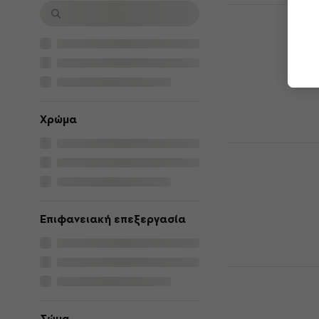
Ibanez MDM
White 6χορ
6χορδη Μπάσο
1.299 €
Στο δρόμο
Χρώμα
Ibanez SR1
Mocha Burs
Μπάσο Κιθ
6χορδη Μπάσο
Επιφανειακή επεξεργασία
5
/5
1.649 €
Σε απόθεμα σ
Schecter St
Natural Sa
Κιθάρα