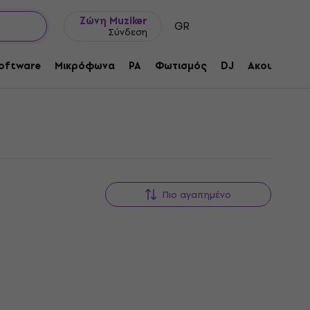
Ιδέες δώρων
FAQ
Muziker Ιστολόγιο
Ζώνη Muziker
GR
Σύνδεση
oftware
Μικρόφωνα
PA
Φωτισμός
DJ
Ακουστικά
Πιο αγαπημένο
HAPPY HOUR