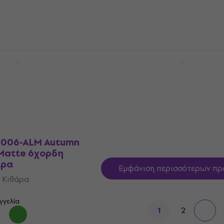
 Κιθάρα
6χορδη Μπάσο Κιθάρα
1.499 €
γγελία
Σε απόθεμα στον προμηθευτή
iletto Studio-8 See
Ibanez ANB306 Blue 6χο
Satin 6χορδη
Μπάσο Κιθάρα
άρα
6χορδη Μπάσο Κιθάρα
 Κιθάρα
2.799 €
Σε απόθεμα στον προμηθευτή
γγελία
1006-ALM Autumn
 Matte 6χορδη
άρα
Εμφάνιση περισσότερων πρ
 Κιθάρα
γγελία
2
1