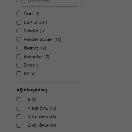
Συμφωνία
Cort
(
1
)
Sire Marcus
ESP LTD
(
1
)
Transparen
Μπάσο Κιθ
Fender
(
1
)
Fender Squier
6χορδη Μπάσο
(
10
)
5
/5
Ibanez
(
19
)
1.006,67 €
με κ
Schecter
(
3
)
1.149 €
Sire
(
4
)
Είναι στο από
SX
(
4
)
Μεταχειρισμέ
Αξιολογήσεις
Fender Vinte
5
(
8
)
Bass VI RW 
6χορδη Μπ
4 και άνω
(
13
)
3 και άνω
6χορδη Μπάσο
(
18
)
1.399 €
1.469
2 και άνω
(
18
)
Είναι στο από