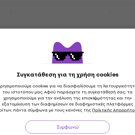
er Affinity Series
Fender Squier Classic V
I LRL SET 2 Black
Bass VI IL SET Black 6χο
χορδη Μπάσο Κιθάρα
Μπάσο Κιθάρα
 Κιθάρα
6χορδη Μπάσο Κιθάρα
3,8
/5
493 €
θεμα
Είναι στο απόθεμα
06EB-WK
Ibanez SR606E-CTF Cos
Black 6χορδη
Blue Starburst 6χορδη 
Συγκατάθεση για τη χρήση cookies
άρα
Κιθάρα
ρησιμοποιούμε cookies για να διασφαλίσουμε τη λειτουργικότη
 Κιθάρα
6χορδη Μπάσο Κιθάρα
του ιστοτόπου μας. Αφού παράσχετε τη συγκατάθεσή σας, τα
999 €
χρησιμοποιούμε για την ανάλυση της επισκεψιμότητας και την
Στο δρόμο
εξατομίκευση των διαφημίσεων σε διαφημιστικές πλατφόρμες
ρίτων, πάντα σύμφωνα με τους κανόνες της
Πολιτικής Απορρήτο
Συμφωνώ