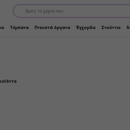
-χορδών
ρα
Τύμπανα
Πνευστά όργανα
Έγχορδα
Στούντιο
S
ροϊόντα
Συμφωνία