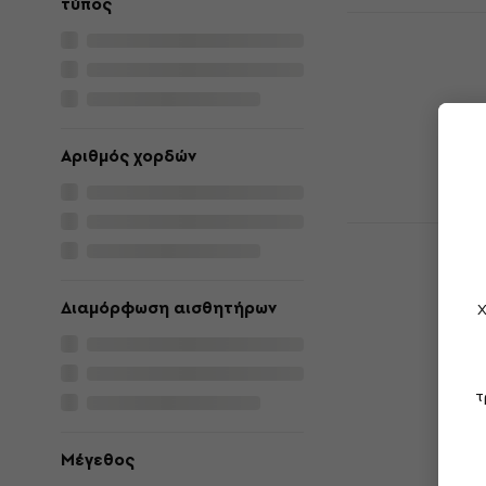
τύπος
Fender Squi
Jazz Bass V
Metallic 6
6χορδη Μπάσο
5
/5
453 €
Αριθμός χορδών
Είναι στο από
Ibanez SR3
Weathered 
Μπάσο Κιθ
Διαμόρφωση αισθητήρων
Χ
6χορδη Μπάσο
4,8
/5
511 €
Στο δρόμο
τ
Μέγεθος