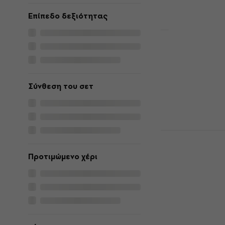
Επίπεδο δεξιότητας
Fender Squi
Bass VI LRL
6χορδη Μπ
(Μεταχειρι
Σύνθεση του σετ
6χορδη Μπάσο
454 €
465 €
Είναι στο από
SX SWB1/6 S
6χορδη Μπ
Προτιμώμενο χέρι
6χορδη Μπάσο
4,7
/5
562 €
Είναι στο από