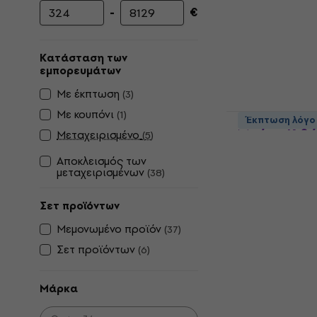
-
€
Ελάχιστη τιμή
Μέγιστη τιμή
Κατάσταση των
εμπορευμάτων
Με έκπτωση
(
3
)
Με κουπόνι
(
1
)
SX SWB1/6 
Έκπτωση λόγο
Μπάσο Κιθ
Μεταχειρισμένο
(
5
)
6χορδη Μπάσο
Αποκλεισμός των
μεταχειρισμένων
4,7
/5
(
38
)
469 €
Είναι στο από
Σετ προϊόντων
Μεμονωμένο προϊόν
(
37
)
Σετ προϊόντων
(
6
)
Μάρκα