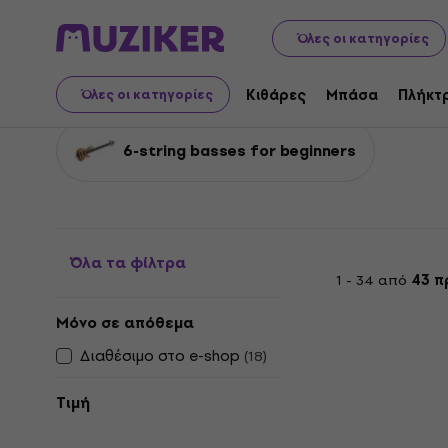
Μουσικά όργανα
Μπάσα
Ηλεκτρικά μπάσα
Μπάσα 6
Όλες οι κατηγορίες
Μπάσα 6-χορδών
Κιθάρες
Μπάσα
Πλήκτ
Όλες οι κατηγορίες
6-string basses for beginners
Όλα τα φίλτρα
1 - 34 από
43 π
Μόνο σε απόθεμα
Διαθέσιμο στο e-shop
(
18
)
Τιμή