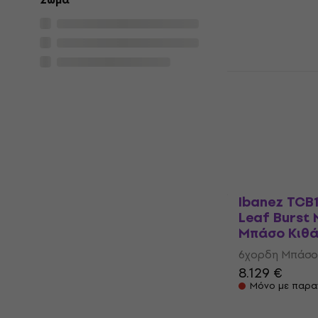
Σώμα
6χορδη Μπάσο
1.169 €
Μόνο με παρα
Schecter St
Thru Black 
Μπάσο Κιθ
6χορδη Μπάσο
1.479 €
Μόνο με παρα
Ibanez TCB
Leaf Burst
Μπάσο Κιθ
6χορδη Μπάσο
8.129 €
Μόνο με παρα