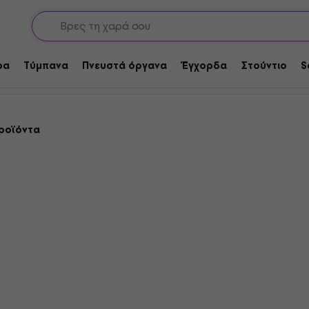
α Ηχεία
α Ηχεία
ρα
Τύμπανα
Πνευστά όργανα
Έγχορδα
Στούντιο
S
ροϊόντα