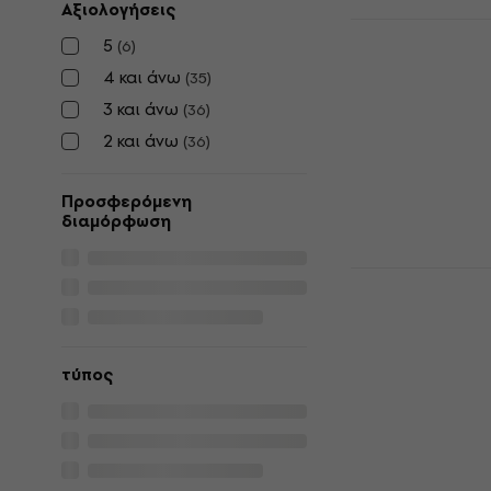
Αξιολογήσεις
Crosley Vo
5
(
6
)
Φορητό Γρ
4 και άνω
(
35
)
Φορητό Γραμ
3 και άνω
(
36
)
4,7
/5
110 €
2 και άνω
(
36
)
Είναι στο από
Προσφερόμενη
διαμόρφωση
Crosley Vo
Γραμμόφων
Φορητό Γραμ
4,7
/5
τύπος
110 €
Είναι στο από