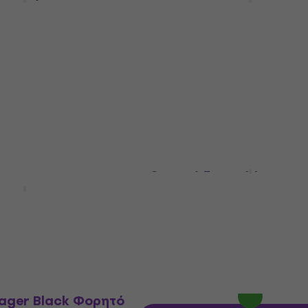
Φορητό
Γραμμόφωνο
ο
Φορητό Γραμμόφωνο
μόφωνο
5
/5
113 €
Είναι στο απόθεμα
θεμα
Victrola Journey+ Grey
Φορητό Γραμμόφωνο
10BKRD Red Φορητό
ο
Φορητό Γραμμόφωνο
5
/5
μόφωνο
103 €
Είναι στο απόθεμα
θεμα
yager Black Φορητό