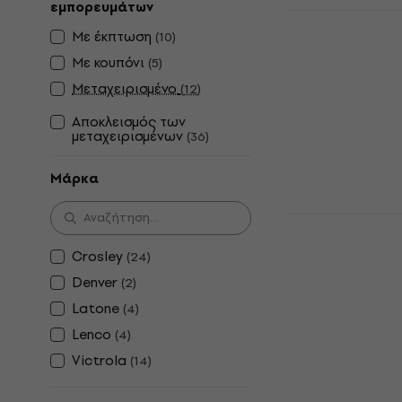
εμπορευμάτων
Latone Ret
Με έκπτωση
Φορητό Γρ
(
10
)
Με κουπόνι
(
5
)
Φορητό Γραμ
Μεταχειρισμένο
4,9
/5
(
12
)
70 €
71,80 €
Αποκλεισμός των
Είναι στο από
μεταχειρισμένων
(
36
)
Μάρκα
Crosley Voy
Γραμμόφων
Crosley
(
24
)
Φορητό Γραμ
Denver
(
2
)
4,7
/5
Latone
108 €
(
4
)
Είναι στο από
Lenco
(
4
)
Victrola
(
14
)