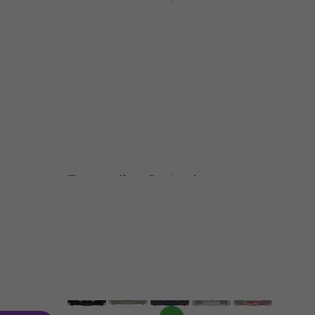
Cherry Φορητό Γραμμόφωνο
Φορητό Γραμμόφωνο
4,7
/5
92,62 €
με κωδικό
MUZMUZ-5
99,90 €
Είναι στο απόθεμα
Crosley Cruiser Plus
Tourmaline Φορητό
Γραμμόφωνο
Φορητό Γραμμόφωνο
4,7
/5
96,70 €
Είναι στο απόθεμα