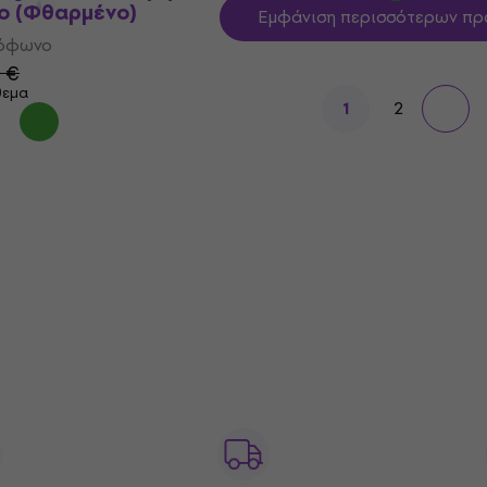
ο (Φθαρμένο)
Εμφάνιση περισσότερων πρ
μόφωνο
0 €
θεμα
2
1