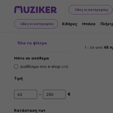
Ήχος Βίντεο Τεχνολογία
Πικάπ
Πικάπ με Ενσωματωμέν
Όλες οι κατηγορίες
Πικάπ με Ενσωματωμέν
Κιθάρες
Μπάσα
Πλήκτ
Όλες οι κατηγορίες
Όλα τα φίλτρα
1 - 34 από
48 π
Μόνο σε απόθεμα
Διαθέσιμο στο e-shop
(
45
)
Τιμή
-
€
Ελάχιστη τιμή
Μέγιστη τιμή
Κατάσταση των