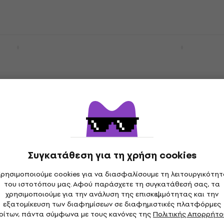
iser Plus Mint
Victrola VSC-725SB Re-S
αμμόφωνο
Green Φορητό Γραμμόφ
μόφωνο
Φορητό Γραμμόφωνο
4,7
/5
90,02 €
με κωδικό
MUZMUZ-5
θεμα
99 €
Είναι στο απόθεμα
Συγκατάθεση για τη χρήση cookies
C-725SB Re-Spin
Victrola VSC-725SB Re-S
ρησιμοποιούμε cookies για να διασφαλίσουμε τη λειτουργικότη
ό Γραμμόφωνο
Blue Φορητό Γραμμόφω
του ιστοτόπου μας. Αφού παράσχετε τη συγκατάθεσή σας, τα
χρησιμοποιούμε για την ανάλυση της επισκεψιμότητας και την
μόφωνο
Φορητό Γραμμόφωνο
εξατομίκευση των διαφημίσεων σε διαφημιστικές πλατφόρμες
4,7
/5
ρίτων, πάντα σύμφωνα με τους κανόνες της
Πολιτικής Απορρήτο