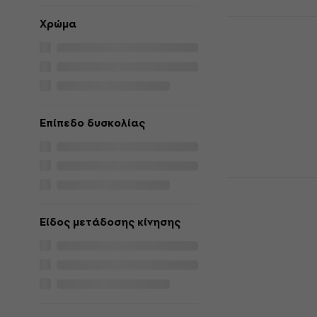
Crosley Vo
Χρώμα
Γραμμόφων
Φορητό Γραμ
4,7
/5
107 €
109 €
Είναι στο από
Επίπεδο δυσκολίας
Crosley Vo
Γραμμόφων
Φορητό Γραμ
Είδος μετάδοσης κίνησης
4,7
/5
109 €
Είναι στο από