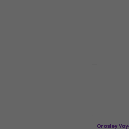
(Variant ) 
Γραμμόφων
Φορητό Γραμ
4,5
/5
78,70 €
Είναι στο από
Φθαρμένο
Lenco TT-1
Γραμμόφων
Φορητό Γραμ
4,2
/5
100 €
Είναι στο από
Crosley Vo