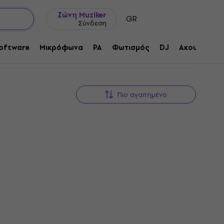
Ιδέες δώρων
FAQ
Muziker Ιστολόγιο
Ζώνη Muziker
GR
Σύνδεση
oftware
Μικρόφωνα
PA
Φωτισμός
DJ
Ακουστικά
Πιο αγαπημένο