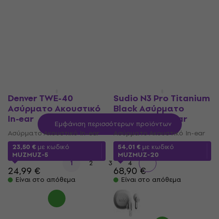
Ασύρματο Ακουστικό In-ear
Ασύρματο Ακουστικό In-ear
23,70 €
54,10 €
Είναι στο απόθεμα
Είναι στο απόθεμα
Denver TWE-40
Sudio N3 Pro Titanium
Ασύρματο Ακουστικό
Black Ασύρματο
In-ear
Ακουστικό In-ear
Εμφάνιση περισσότερων προϊόντων
Ασύρματο Ακουστικό In-ear
Ασύρματο Ακουστικό In-ear
23,50 €
με κωδικό
54,01 €
με κωδικό
MUZMUZ-5
MUZMUZ-20
1
2
3
4
24,99 €
68,90 €
Είναι στο απόθεμα
Είναι στο απόθεμα