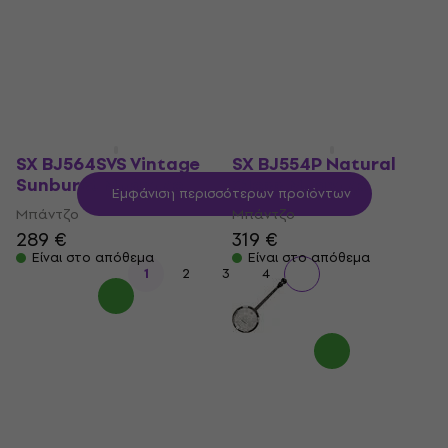
329 €
299 €
Είναι στο απόθεμα
Είναι στο απόθεμα
SX BJ564SVS Vintage
SX BJ554P Natural
Sunburst Μπάντζο
Gloss Μπάντζο
Εμφάνιση περισσότερων προϊόντων
Μπάντζο
Μπάντζο
289 €
319 €
Είναι στο απόθεμα
Είναι στο απόθεμα
1
2
3
4