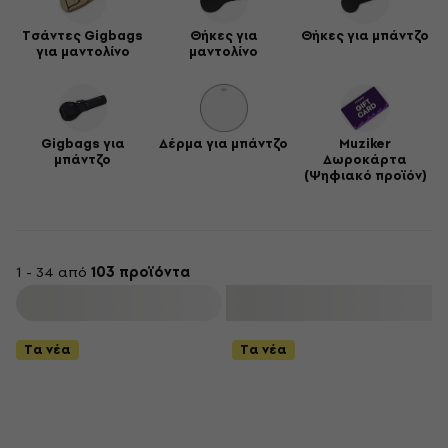
Τσάντες Gigbags
Θήκες για
Θήκες για μπάντζο
για μαντολίνο
μαντολίνο
Gigbags για
Δέρμα για μπάντζο
Muziker
μπάντζο
Δωροκάρτα
(Ψηφιακό προϊόν)
1 - 34 από
103 προϊόντα
φιλτράρισμα
Τα νέα
Τα νέα