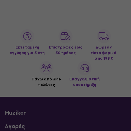
Εκτεταμένη
Επιστροφές έως
Δωρεάν
εγγύηση για 3 έτη
30 ημέρες
Μεταφορικά
από 199 €
Πάνω από 3M+
Επαγγελματική
πελάτες
υποστήριξη
Muziker
Αγορές