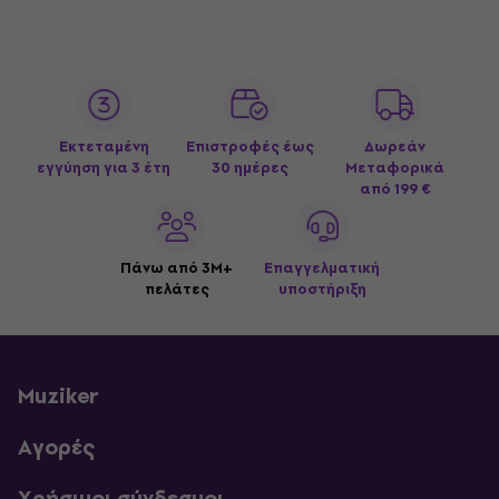
Εκτεταμένη
Επιστροφές έως
Δωρεάν
εγγύηση για 3 έτη
30 ημέρες
Μεταφορικά
από 199 €
Πάνω από 3M+
Επαγγελματική
πελάτες
υποστήριξη
Muziker
Αγορές
Χρήσιμοι σύνδεσμοι