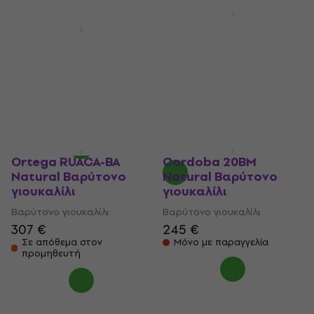
2 παραλλαγές
Cordoba 24B SPRUCE
Ortega RU5-BA Deluxe
Natural Βαρύτονο
SET Natural/RU5
γιουκαλίλι
Baritone
Βαρύτονο γιουκαλίλι
Βαρύτονο γιουκαλίλι
319 €
4,8
/5
96 €
Μόνο με παραγγελία
Σε απόθεμα στον
προμηθευτή
Ortega RUACA-BA
Cordoba 20BM
Natural Βαρύτονο
Natural Βαρύτονο
γιουκαλίλι
γιουκαλίλι
Βαρύτονο γιουκαλίλι
Βαρύτονο γιουκαλίλι
307 €
245 €
Σε απόθεμα στον
Μόνο με παραγγελία
προμηθευτή