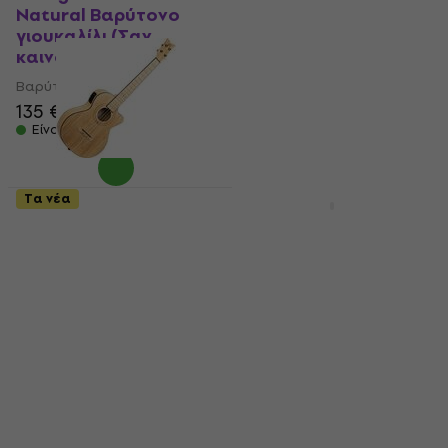
Natural Βαρύτονο
Transparent Brown
γιουκαλίλι (Σαν
Βαρύτονο γιουκαλίλι
καινούργιο)
(Σαν καινούργιο)
Βαρύτονο γιουκαλίλι
Βαρύτονο γιουκαλίλι
135 €
140,58 €
57 €
63,10 €
- 10 %
Είναι στο απόθεμα
Είναι στο απόθεμα
Τα νέα
Ortega RUNAB-BA
Cordoba U1B Natural
Μπαμπού Βαρύτονο
Βαρύτονο γιουκαλίλι
γιουκαλίλι (Σαν
Βαρύτονο γιουκαλίλι
καινούργιο)
109 €
Βαρύτονο γιουκαλίλι
Στο δρόμο
211 €
216,81 €
Είναι στο απόθεμα