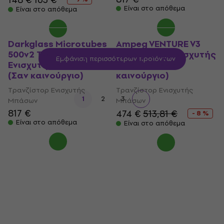
Είναι στο απόθεμα
Είναι στο απόθεμα
Darkglass Microtubes
Ampeg VENTURE V3
500v2 Τρανζίστορ
Τρανζίστορ Ενισχυτής
Εμφάνιση περισσότερων προϊόντων
Ενισχυτής Μπάσων
Μπάσων (Σαν
(Σαν καινούργιο)
καινούργιο)
Τρανζίστορ Ενισχυτής
Τρανζίστορ Ενισχυτής
1
2
3
Μπάσων
Μπάσων
817 €
474 €
513,81 €
- 8 %
Είναι στο απόθεμα
Είναι στο απόθεμα