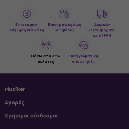
Εκτεταμένη
Επιστροφές έως
Δωρεάν
εγγύηση για 3 έτη
30 ημέρες
Μεταφορικά
από 199 €
Πάνω από 3M+
Επαγγελματική
πελάτες
υποστήριξη
Muziker
Αγορές
Χρήσιμοι σύνδεσμοι