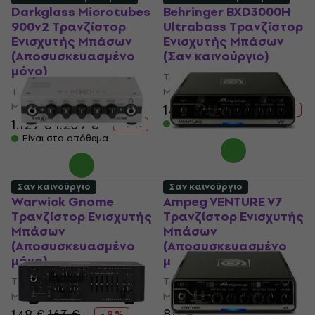
Darkglass Microtubes
Behringer BXD3000H
900v2 Τρανζίστορ
Ultrabass Τρανζίστορ
Ενισχυτής Μπάσων
Ενισχυτής Μπάσων
(Αποσυσκευασμένο
(Σαν καινούργιο)
μόνο)
Τρανζίστορ Ενισχυτής
Τρανζίστορ Ενισχυτής
Μπάσων
Μπάσων
140 €
153,45 €
- 9 %
1.129 €
1.209 €
Είναι στο απόθεμα
- 7 %
Είναι στο απόθεμα
Σαν καινούργιο
Σαν καινούργιο
Warwick Gnome
Ampeg VENTURE V7
Τρανζίστορ Ενισχυτής
Τρανζίστορ Ενισχυτής
Μπάσων
Μπάσων
(Αποσυσκευασμένο
(Αποσυσκευασμένο
μόνο)
μόνο)
Τρανζίστορ Ενισχυτής
Τρανζίστορ Ενισχυτής
Μπάσων
Μπάσων
817 €
148 €
163 €
- 9 %