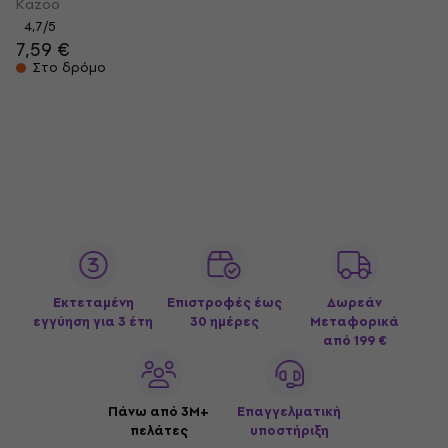
Kazoo
4,7
/5
7,59 €
Στο δρόμο
Εκτεταμένη
Επιστροφές έως
Δωρεάν
εγγύηση για 3 έτη
30 ημέρες
Μεταφορικά
από 199 €
Πάνω από 3M+
Επαγγελματική
πελάτες
υποστήριξη