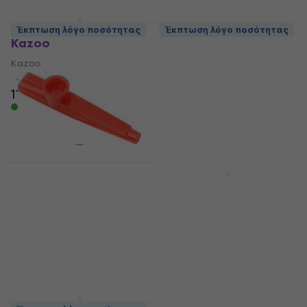
Veles-X Woodman
Έκπτωση λόγο ποσότητας
Έκπτωση λόγο ποσότητας
Kazoo
Yamakawa HY-627
Kazoo Yellow
Kazoo
4,3
/5
Kazoo
11,30 €
4
/5
Είναι στο απόθεμα
1,49 €
Είναι στο απόθεμα
Έκπτωση λόγο ποσότητας
Yamakawa HY-627
Cascha HH 2196
Kazoo Red
Kazoo Blue
Kazoo
Kazoo
4
/5
4,6
/5
1,49 €
2,09 €
2,19 €
Είναι στο απόθεμα
Είναι στο απόθεμα