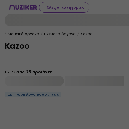
Όλες οι κατηγορίες
Μουσικά όργανα
Πνευστά όργανα
Kazoo
Kazoo
1 - 23 από
23 προϊόντα
φιλτράρισμα
Έκπτωση λόγο ποσότητας