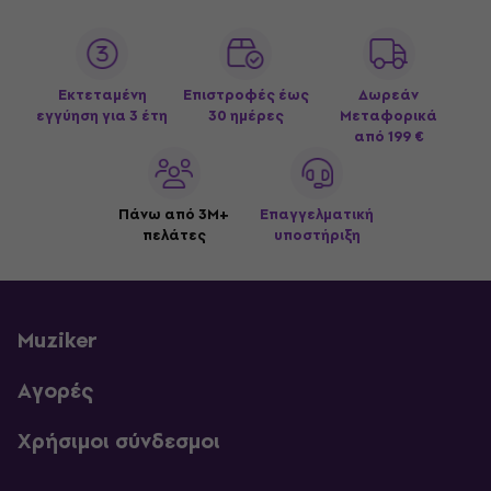
Εκτεταμένη
Επιστροφές έως
Δωρεάν
εγγύηση για 3 έτη
30 ημέρες
Μεταφορικά
από 199 €
Πάνω από 3M+
Επαγγελματική
πελάτες
υποστήριξη
Muziker
Αγορές
Χρήσιμοι σύνδεσμοι