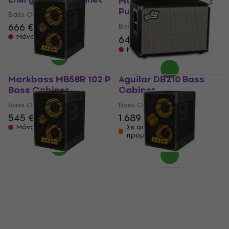
Markbass MB58R 102
Pure 4 Bass Cabinet
Bass Cabinet
666 €
Bass Cabinet
Μόνο με παραγγελία
642 €
699 €
- 8 %
Μόνο με παραγγελία
Markbass MB58R 102 P
Aguilar DB210 Bass
Bass Cabinet
Cabinet
Bass Cabinet
Bass Cabinet
545 €
1.689 €
Μόνο με παραγγελία
Σε απόθεμα στον
προμηθευτή
Markbass MB58R 102 P
Markbass MB58R 102
4 Bass Cabinet
Energy 4 Bass
Cabinet
Bass Cabinet
Bass Cabinet
555 €
689 €
Μόνο με παραγγελία