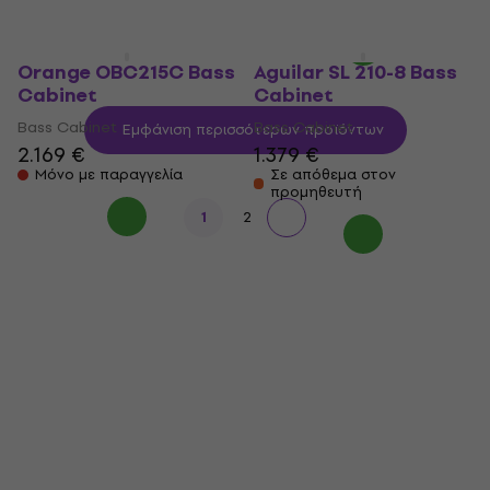
Μόνο με παραγγελία
Orange OBC215C Bass
Aguilar SL 210-8 Bass
Cabinet
Cabinet
Bass Cabinet
Bass Cabinet
Εμφάνιση περισσότερων προϊόντων
2.169 €
1.379 €
Μόνο με παραγγελία
Σε απόθεμα στον
προμηθευτή
1
2