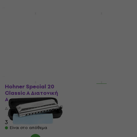
Έκπτωση λόγο ποσότητας
Έκπτωση λόγο ποσότητας
Suzuki Music W-16
Suzuki Music Manji
Winner 16H C
10H C Διατονική
Διατονική Αρμονική
Αρμονική
Διατονική Αρμονική
Διατονική Αρμονική
4,4
/5
4,7
/5
5,89 €
50 €
με κωδικό
MUZMUZ-5
Είναι στο απόθεμα
55 €
Είναι στο απόθεμα
Έκπτωση λόγο ποσότητας
Hohner Special 20
Hohner Special 20
Classic A Διατονική
Classic D Διατονική
Αρμονική
Αρμονική
Διατονική Αρμονική
Διατονική Αρμονική
4,7
/5
4,7
/5
33 €
33 €
Είναι στο απόθεμα
Είναι στο απόθεμα