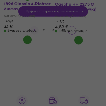
1896 Classic A-Richter
Cascha HH 2275 C
Διατονική Αρμονική
Διατονική Αρμονική
Εμφάνιση περισσότερων προϊόντων
Διατονική Αρμονική
Διατονική Αρμονική
4,9
/5
4,9
/5
33 €
4,89 €
...
1
2
3
18
Είναι στο απόθεμα
Είναι στο απόθεμα