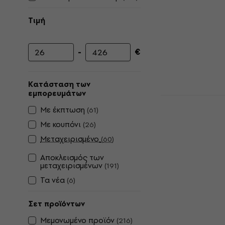
Τιμή
-
€
Ελάχιστη τιμή
Μέγιστη τιμή
Κατάσταση των
εμπορευμάτων
Cascha HH
Με έκπτωση
Natural Γιο
(
61
)
Συναυλία
Με κουπόνι
(
26
)
Γιουκαλίλι για 
Μεταχειρισμένο
(
60
)
4,9
/5
Αποκλεισμός των
60 €
μεταχειρισμένων
(
191
)
Είναι στο από
Τα νέα
(
6
)
Σετ προϊόντων
Μεμονωμένο προϊόν
(
216
)