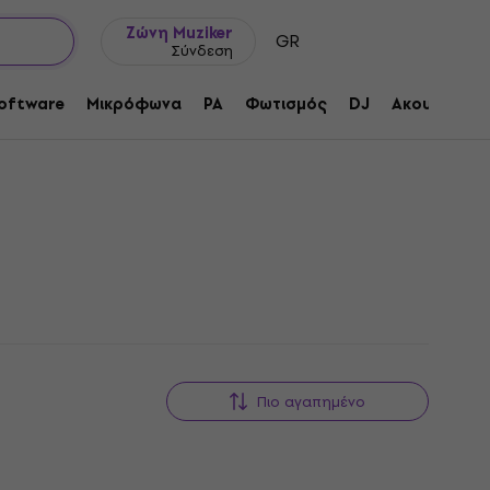
Ιδέες δώρων
FAQ
Muziker Ιστολόγιο
Ζώνη Muziker
GR
Σύνδεση
oftware
Μικρόφωνα
PA
Φωτισμός
DJ
Ακουστικά
Πιο αγαπημένο