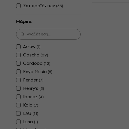
Mahalo ML
Σετ προϊόντων
(
35
)
Green Γιουκ
Γιουκαλίλι για 
Μάρκα
4,8
/5
36 €
με κωδικό
38,90 €
Arrow
(
1
)
Είναι στο από
Cascha
(
69
)
Cordoba
(
12
)
Mahalo ML2
Enya Music
(
5
)
Γιουκαλίλι 
Fender
(
7
)
Γιουκαλίλι για 
Henry's
(
3
)
4,8
/5
Ibanez
(
4
)
35,90 €
Είναι στο από
Kala
(
7
)
LAG
(
11
)
Luna
(
1
)