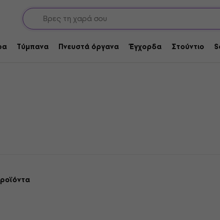
ναυλίας
ρα
Τύμπανα
Πνευστά όργανα
Έγχορδα
Στούντιο
S
προϊόντα
Έκπτωση λόγο ποσότητας