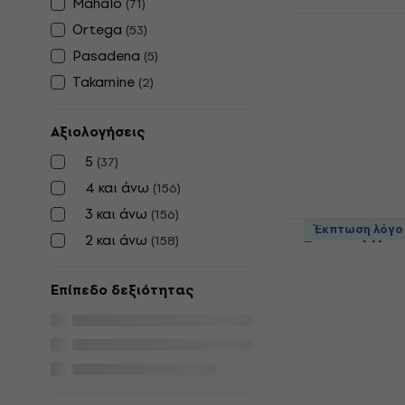
Mahalo
(
71
)
Mahalo ML2
Ortega
(
53
)
Γιουκαλίλι 
Pasadena
(
5
)
Γιουκαλίλι για 
Takamine
(
2
)
4,8
/5
39 €
39,60 €
Είναι στο από
Αξιολογήσεις
5
(
37
)
4 και άνω
(
156
)
3 και άνω
(
156
)
Cascha HH2
Έκπτωση λόγο
2 και άνω
(
158
)
Γιουκαλίλι 
Γιουκαλίλι για 
Επίπεδο δεξιότητας
4,9
/5
64 €
Είναι στο από