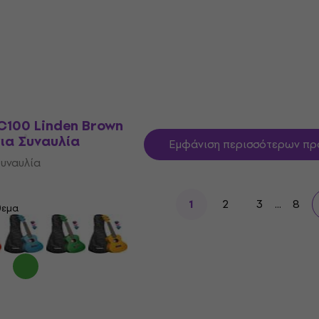
θεμα
Είναι στο απόθεμα
100 Linden Brown
για Συναυλία
Εμφάνιση περισσότερων πρ
Συναυλία
2
3
...
8
1
θεμα