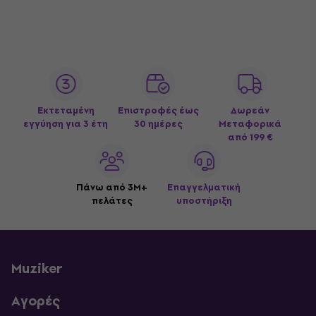
Εκτεταμένη
Επιστροφές έως
Δωρεάν
εγγύηση για 3 έτη
30 ημέρες
Μεταφορικά
από 199 €
Πάνω από 3M+
Επαγγελματική
πελάτες
υποστήριξη
Muziker
Αγορές