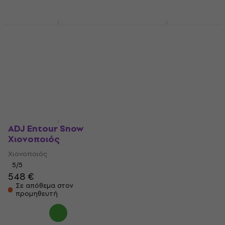
Eurolite Snow 3001
Eliminator Lighting VF
Χιονοποιός
FLURRY EP Χιονοποιός
Χιονοποιός
Χιονοποιός
105 €
5
/5
120 €
Στο δρόμο
Στο δρόμο
ADJ Entour Snow
Χιονοποιός
Χιονοποιός
5
/5
548 €
Σε απόθεμα στον
προμηθευτή