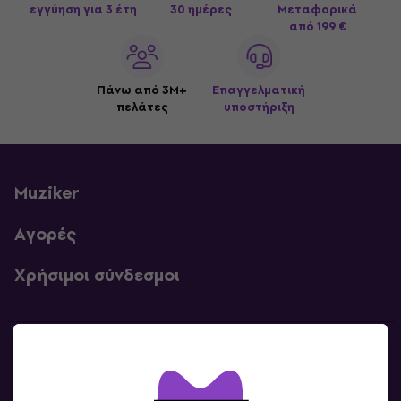
εγγύηση για 3 έτη
30 ημέρες
Μεταφορικά
από 199 €
Πάνω από 3M+
Επαγγελματική
πελάτες
υποστήριξη
Muziker
Αγορές
Χρήσιμοι σύνδεσμοι
Επικοινωνία
Επικοινωνία