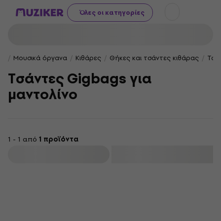
Όλες οι κατηγορίες
Μουσικά όργανα
Κιθάρες
Θήκες και τσάντες κιθάρας
Τσά
Τσάντες Gigbags για
μαντολίνο
1 - 1 από
1 προϊόντα
φιλτράρισμα