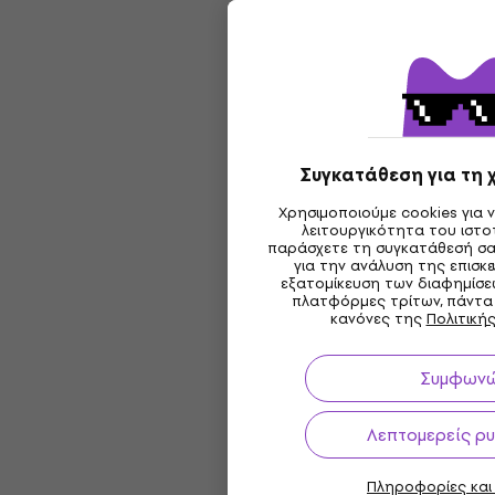
Συγκατάθεση για τη 
Χρησιμοποιούμε cookies για 
λειτουργικότητα του ιστ
παράσχετε τη συγκατάθεσή σα
για την ανάλυση της επισκε
εξατομίκευση των διαφημίσε
πλατφόρμες τρίτων, πάντα
κανόνες της
Πολιτική
Συμφων
Λεπτομερείς ρυ
Πληροφορίες και