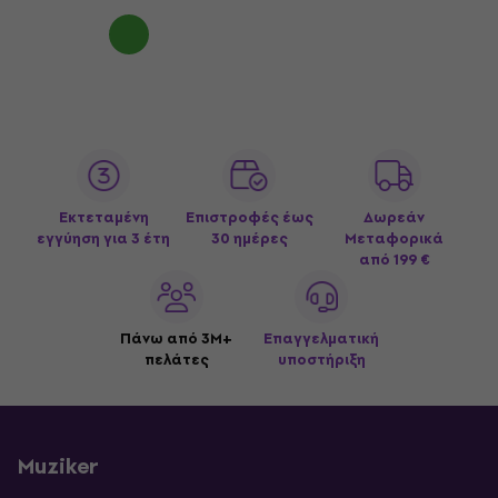
Εκτεταμένη
Επιστροφές έως
Δωρεάν
εγγύηση για 3 έτη
30 ημέρες
Μεταφορικά
από 199 €
Πάνω από 3M+
Επαγγελματική
πελάτες
υποστήριξη
Muziker