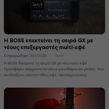
την ηχογράφηση μπορεί να προκαλέσει τεχνικές
επιπλοκές, όπως διακοπές σήματος ή ανεπιθύμητο
θόρυβο.
Η BOSS επεκτείνει τη σειρά GX με
νέους επεξεργαστές multi-εφέ
Ενημερώθηκε
26/1/2026
Gear
Η BOSS διεύρυνε τη σειρά GX με νέα multi-εφέ.
Προσφέρει σύγχρονα πετάλια για κιθάρα και μπάσο, που
συνδυάζουν εκατοντάδες εφέ, προσομοιώσεις
ενισχυτών και ευέλικτο έλεγχο, επιτρέποντας τη
δημιουργία μοναδικών ήχων, την αλλαγή τόνων και
πειραματισμούς χωρίς μεγάλο pedalboard.