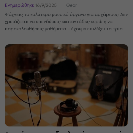
Ενημερώθηκε
16/9/2025
Gear
Ψάχνεις το καλύτερο μουσικό όργανο για αρχάριους; Δεν
χρειάζεται να επενδύσεις εκατοντάδες ευρώ ή να
παρακολουθήσεις μαθήματα – έχουμε επιλέξει τα τρία
πιο εύκολα μουσικά όργανα που μπορείς να μάθεις και
χωρίς δάσκαλο. Είναι ιδανικά για παιχνίδι στο σπίτι ή εν
κινήσει, θα σου επιτρέψουν να προοδεύσεις γρήγορα και
μετά από λίγες εβδομάδες θα μπορείς να παίξεις τα
αγαπημένα σου τραγούδια.