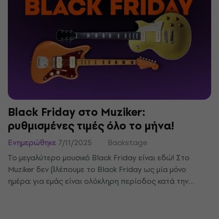
έως πιάνα, keyboards και δίσκους βινυλίου. Σου
δείχνουμε πώς να επιλέξεις ένα δώρο που θα
προσφέρει χαρά για πολύ καιρό μετά τα Χριστούγεννα.
Black Friday στο Muziker:
ρυθμισμένες τιμές όλο το μήνα!
Ενημερώθηκε
7/11/2025
Backstage
Το μεγαλύτερο μουσικό Black Friday είναι εδώ! Στο
Muziker δεν βλέπουμε το Black Friday ως μία μόνο
ημέρα: για εμάς είναι ολόκληρη περίοδος κατά την
οποία η μουσική παίζει δυνατά. Αντί για ένα
Σαββατοκύριακο τρέλας, μπορείς να απολαύσεις τις
εξαιρετικές προσφορές όλο το μήνα, γνωρίζοντας ότι ο