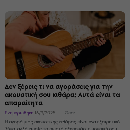
τα καταφέρεις, ακόμα κι αν τα εισιτήρια εξαντλούνται
μέσα σε λίγα λεπτά. Ορίστε μερικά κόλπα που μπορούν να
σε βοηθήσουν να αποκτήσεις τα εισιτήριά σου πριν
εξαντληθούν.
Δεν ξέρεις τι να αγοράσεις για την
ακουστική σου κιθάρα; Αυτά είναι τα
απαραίτητα
Ενημερώθηκε
16/9/2025
Gear
Η αγορά μιας ακουστικής κιθάρας είναι ένα εξαιρετικό
βήμα, αλλά χωρίς τα σωστά αξεσουάρ, η μουσική σου