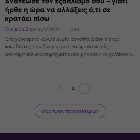
Ανανέωσε τον εξοπλισμό σου – γιατί
ήρθε η ώρα να αλλάξεις ό,τι σε
κρατάει πίσω
Ενημερώθηκε
16/9/2025
Gear
Ένα χαλασμένο καλώδιο, μία ασταθής βάση ή ένας
κουρδιστής που δεν μπορείς να εμπιστευτείς –
φαινομενικά μικροπράγματα που μπορούν να χαλάσουν
ολόκληρη την πρόβα ή τη συναυλία. Χρειάζεται πολύ
λίγα: ανανέωσε ή ενίσχυσε τον εξοπλισμό σου για να
παίζεις πιο άνετα και με μεγαλύτερη σιγουριά ότι όλα
λειτουργούν σωστά.
1
2
Φόρτωση περισσότερων