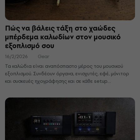
Πώς να βάλεις τάξη στο χαώδες
μπέρδεμα καλωδίων στον μουσικό
εξοπλισμό σου
16/2/2026
Gear
Τα καλώδια είναι αναπόσπαστο μέρος του μουσικού
εξοπλισμού. Συνδέουν όργανα, ενισχυτές, εφέ, μόνιτορ
και συσκευές ηχογράφησης και σε κάθε setup
συσσωρεύονται σταδιακά. Χωρίς ένα βασικό σύστημα, η
καλωδίωση γίνεται γρήγορα δυσνόητη, κάτι που
δυσκολεύει τόσο τη σύνδεση όσο και τον καθημερινό
χειρισμό του εξοπλισμού. Το χάος στα καλώδια δεν είναι
μόνο αισθητικό πρόβλημα. Αυξάνει τον κίνδυνο φθοράς
των κονέκτορων και σκοντάμματος, δυσκολεύει τον
προσανατολισμό στη συνδεσμολογία και κατά το live ή