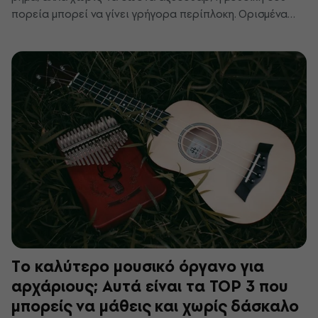
πορεία μπορεί να γίνει γρήγορα περίπλοκη. Ορισμένα
αξεσουάρ θα σου διευκολύνουν το παίξιμο, άλλα θα
προστατέψουν το όργανό σου. Διάβασε τι πρέπει να
περιλαμβάνει ο εξοπλισμός κάθε κιθαρίστα, αρχάριου ή
προχωρημένου.
Το καλύτερο μουσικό όργανο για
αρχάριους; Αυτά είναι τα TOP 3 που
μπορείς να μάθεις και χωρίς δάσκαλο