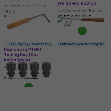
για πάγκο πιάνου
Ανταλλακτικό για Πλήκτρα
Ανταλλακτικό για Πλήκτρα
197 €
33,80 €
35,50 €
Είναι στο απόθεμα
Είναι στο απόθεμα
Έκπτωση λόγο ποσότητας
Έκπτωση λόγο ποσότητας
Pianonova PTH01
Konig & Meyer 167
Tuning Key (Σαν
Tuning Key (Σαν
καινούργιο)
καινούργιο)
Ανταλλακτικό για Πλήκτρα
Ανταλλακτικό για Πλήκτρα
16 €
16,73 €
63,10 €
67,30 €
Είναι στο απόθεμα
Είναι στο απόθεμα
Teenage Engineering
Behringer MF60T
OP-Z Grip Knob Kit
Motor Fader
Control Knobs
Ανταλλακτικό για Πλήκτρα