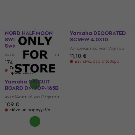
Ανταλλακτικό για Πλήκτρα
85,10 €
19,70 €
20,10 €
Μόνο με παραγγελία
Δεν είναι στο απόθεμα
NORD HALF MOON
Yamaha DECORATED
SWITCH / C1 C2
SCREW 4.0X10
Switcher
Ανταλλακτικό για Πλήκτρα
Ανταλλακτικό για Πλήκτρα
11,10 €
174 €
Δεν είναι στο απόθεμα
Σε απόθεμα στον
προμηθευτή
Yamaha CIRCUIT
BOARD DM YDP-165B
Ανταλλακτικό για Πλήκτρα
109 €
Μόνο με παραγγελία