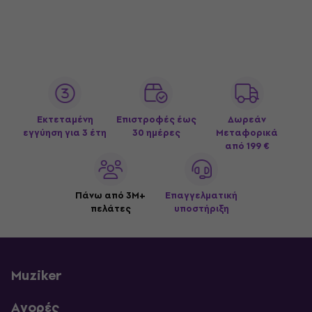
Εκτεταμένη
Επιστροφές έως
Δωρεάν
εγγύηση για 3 έτη
30 ημέρες
Μεταφορικά
από 199 €
Πάνω από 3M+
Επαγγελματική
πελάτες
υποστήριξη
Muziker
Αγορές