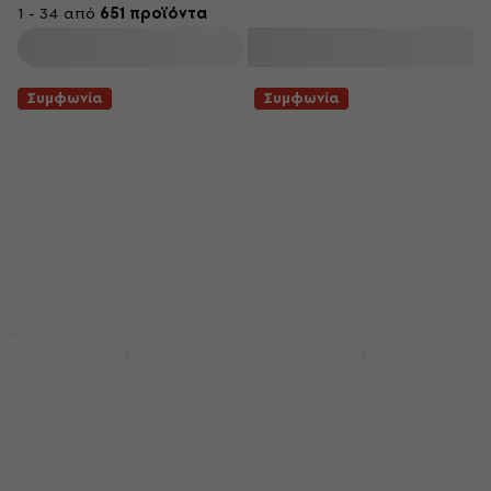
1 - 34 από
651 προϊόντα
φιλτράρισμα
Συμφωνία
Συμφωνία
Συμφωνία
Συμφωνία
Fender FE405 Θήκη
Pasadena EFC701
για Ηλεκτρική Κιθάρα
Θήκη για ηλεκτρική
Black
κιθάρα
Θήκη για Ηλεκτρική Κιθάρα
Θήκη για ηλεκτρική κιθάρα
4,7
/5
5
/5