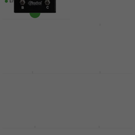
Είναι στο απόθεμα
Είναι στο απόθεμα
Radial HotShot MD
Behringer Ultralink
Splitter (Σαν
MS8000 Splitter
καινούργιο)
Splitter
Splitter
4,9
/5
90,10 €
209 €
220 €
- 5 %
Στο δρόμο
Είναι στο απόθεμα
Palmer AB-O Splitter
Lehle P-Split III
Splitter
Splitter
Splitter
86,90 €
Στο δρόμο
5
/5
167 €
Μόνο με παραγγελία
Radial HotShot DM1
Palmer Y-BOX Splitter