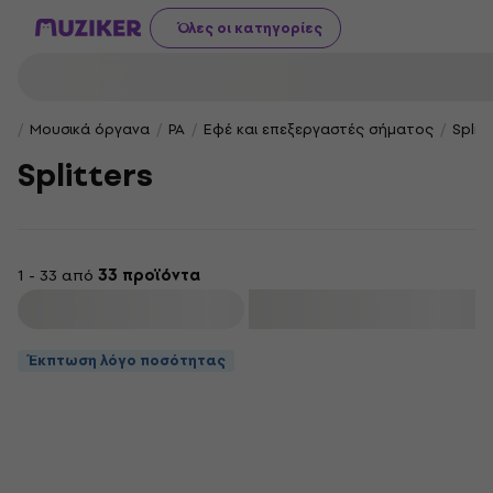
Όλες οι κατηγορίες
Μουσικά όργανα
PA
Εφέ και επεξεργαστές σήματος
Split
Splitters
1 - 33 από
33 προϊόντα
φιλτράρισμα
Έκπτωση λόγο ποσότητας