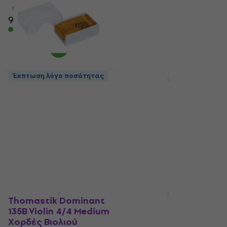
Bιολιού
5
/5
9,89 €
9,99 €
Χορδές Bιολιού
Είναι στο απόθεμα
4,6
/5
43,40 €
Είναι στο απόθεμα
Έκπτωση λόγο ποσότητας
Έκπτωση λόγο ποσότητας
Valencia VRS-22
Kubíček KUBH
Κολοφώνιο για βιολί
Στήριγμα Ώμου στο
Βιολί 4/4 Black
Κολοφώνιο για βιολί
Στήριγμα Ώμου στο Βιολί
4,6
/5
1,19 €
4,9
/5
40,40 €
Είναι στο απόθεμα
Είναι στο απόθεμα
Έκπτωση λόγο ποσότητας
Thomastik Dominant
Valencia VSR 200
135B Violin 4/4 Medium
Στήριγμα Ώμου στο
Χορδές Bιολιού
Βιολί 3/4 - 4/4