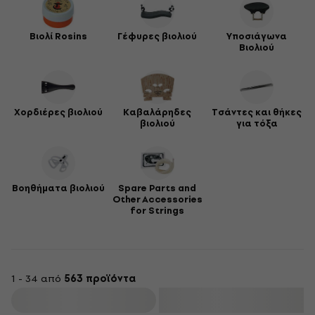
Βιολί Rosins
Γέφυρες βιολιού
Υποσιάγωνα
Βιολιού
Χορδιέρες βιολιού
Καβαλάρηδες
Τσάντες και θήκες
βιολιού
για τόξα
Βοηθήματα βιολιού
Spare Parts and
Other Accessories
for Strings
1 - 34 από
563 προϊόντα
φιλτράρισμα