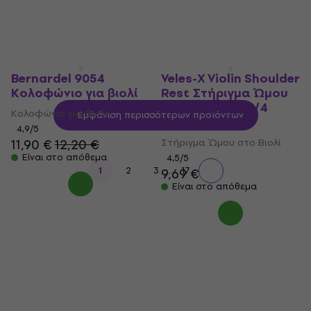
Είναι στο απόθεμα
Είναι στο απόθεμα
Bernardel 9054
Veles-X Violin Shoulder
Κολοφώνιο για βιολί
Rest Στήριγμα Ώμου
στο Βιολί 3/4-4/4
Κολοφώνιο για βιολί
Εμφάνιση περισσότερων προϊόντων
Black
4,9
/5
11,90 €
12,20 €
Στήριγμα Ώμου στο Βιολί
Είναι στο απόθεμα
4,5
/5
...
1
2
3
17
9,69 €
Είναι στο απόθεμα