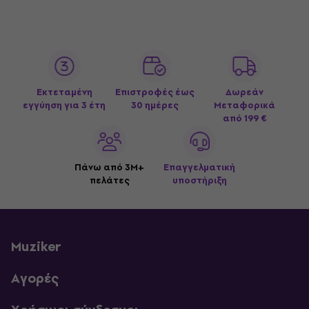
Εκτεταμένη
Επιστροφές έως
Δωρεάν
εγγύηση για 3 έτη
30 ημέρες
Μεταφορικά
από 199 €
Πάνω από 3M+
Επαγγελματική
πελάτες
υποστήριξη
Muziker
Αγορές