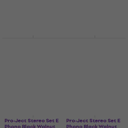
Σετ Γραμμοφώνου
(Αποσυσκευασμένο
694 €
741 €
- 6 %
μόνο)
Είναι στο απόθεμα
Σετ Γραμμοφώνου
982 €
Είναι στο απόθεμα
Pro-Ject Stereo Set E
House of Marley Stir
Phono Black Σετ
It Up Wireless 2+
Γραμμοφώνου
Signature Black Σετ
Γραμμοφώνου
Σετ Γραμμοφώνου
Σετ Γραμμοφώνου
1
/5
817 €
475 €
491 €
Στο δρόμο
Στο δρόμο
Pro-Ject Stereo Set E
Pro-Ject Stereo Set E
Phono Black Walnut
Phono Black Walnut