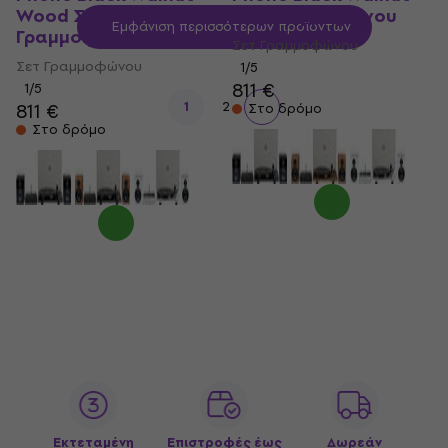
Wood Σετ
Σετ Γραμμοφώνου
Εμφάνιση περισσότερων προϊόντων
Γραμμοφώνου
Σετ Γραμμοφώνου
Σετ Γραμμοφώνου
1
/5
811 €
1
/5
1
2
811 €
Στο δρόμο
Στο δρόμο
Εκτεταμένη
Επιστροφές έως
Δωρεάν