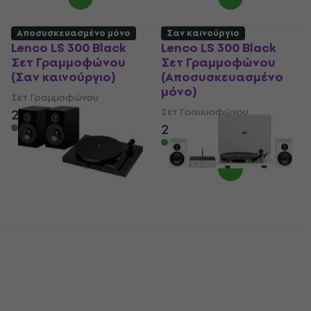
Αποσυσκευασμένο μόνο
Σαν καινούργιο
Lenco LS 300 Black
Lenco LS 300 Black
Σετ Γραμμοφώνου
Σετ Γραμμοφώνου
(Σαν καινούργιο)
(Αποσυσκευασμένο
μόνο)
Σετ Γραμμοφώνου
Σετ Γραμμοφώνου
234 €
233 €
242 €
Είναι στο απόθεμα
Είναι στο απόθεμα
Pro-Ject Juke Box E1 +
Pro-Ject Stereo Set E
Speaker Box 5E OM5e
Phono Silver White
High Gloss Piano
Σετ Γραμμοφώνου
Black Σετ
(Σαν καινούργιο)
Γραμμοφώνου