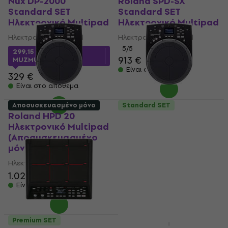
Nux DP-2000
Roland SPD-SX
Standard SET
Standard SET
Ηλεκτρονικό Multipad
Ηλεκτρονικό Multipad
Ηλεκτρονικό Multipad
Ηλεκτρονικό Multipad
5
/5
299,15 €
με κωδικό
913 €
MUZMUZ-5
Είναι στο απόθεμα
329 €
Είναι στο απόθεμα
Αποσυσκευασμένο μόνο
Standard SET
Roland HPD 20
Roland HPD 20
Ηλεκτρονικό Multipad
Ηλεκτρονικό Multipad
(Αποσυσκευασμένο
(Σαν καινούργιο)
μόνο)
Ηλεκτρονικό Multipad
Ηλεκτρονικό Multipad
1.049 €
1.029 €
1.049 €
Είναι στο απόθεμα
Είναι στο απόθεμα
Premium SET
Basic SET