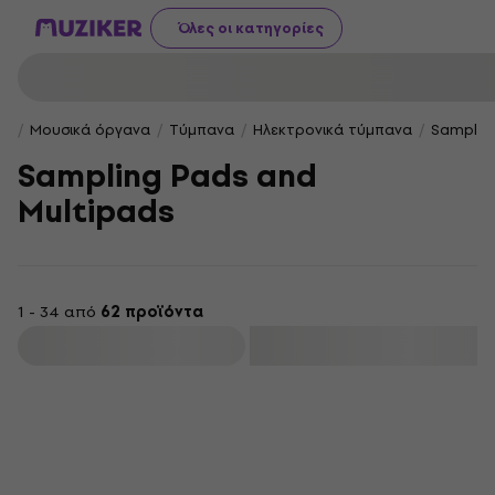
Όλες οι κατηγορίες
Μουσικά όργανα
Τύμπανα
Ηλεκτρονικά τύμπανα
Samplin
Sampling Pads and
Multipads
1 - 34 από
62 προϊόντα
φιλτράρισμα