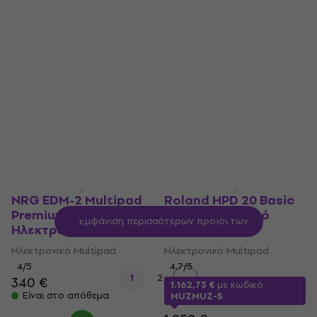
Roland SPD-SX
Roland HPD 20
Ηλεκτρονικό Multipad
Standard SET
(Αποσυσκευασμένο
Ηλεκτρονικό Multipad
μόνο)
Ηλεκτρονικό Multipad
Ηλεκτρονικό Multipad
4,7
/5
1.209 €
746 €
755 €
Είναι στο απόθεμα
Είναι στο απόθεμα
NRG EDM-2 Multipad
Roland HPD 20 Basic
Premium SET
SET Ηλεκτρονικό
Εμφάνιση περισσότερων προϊόντων
Ηλεκτρονικό Multipad
Multipad
Ηλεκτρονικό Multipad
Ηλεκτρονικό Multipad
4
/5
4,7
/5
1
2
340 €
1.162,73 €
με κωδικό
Είναι στο απόθεμα
MUZMUZ-5