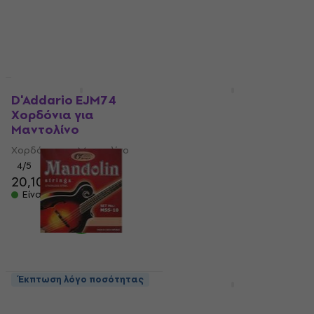
MUZMUZ-15
10,90 €
5,69 €
Είναι στο απόθεμα
Είναι στο απόθεμα
Έκπτωση λόγο ποσότητας
Έκπτωση λόγο ποσότητας
D'Addario EJM74
DR Strings MD-11
Χορδόνια για
Χορδόνια για
Μαντολίνο
Μαντολίνο
Χορδόνια για Μαντολίνο
Χορδόνια για Μαντολίνο
4
/5
5
/5
20,10 €
8,42 €
με κωδικό
Είναι στο απόθεμα
MUZMUZ-20
10,90 €
Είναι στο απόθεμα
Έκπτωση λόγο ποσότητας
HAPPY HOUR
Gorstrings MSS-10
Rotosound RS80
Χορδόνια για
Χορδόνια για