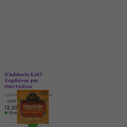
Μαντολίνο
Χορδόνια για
Μαντολίνο
Χορδόνια για Μαντολίνο
4,5
/5
Χορδόνια για Μαντολίνο
10,40 €
4,3
/5
Είναι στο απόθεμα
5,59 €
Είναι στο απόθεμα
Έκπτωση λόγο ποσότητας
HAPPY HOUR
D'Addario EJ67
Gorstrings 12MB8-92
Χορδόνια για
Χορδόνια για
Μαντολίνο
Μαντολίνο
Χορδόνια για Μαντολίνο
Χορδόνια για Μαντολίνο
4,8
/5
5
/5
12,20 €
12,36 €
5,32 €
με κωδικό
Είναι στο απόθεμα
MUZMUZ-5
5,69 €