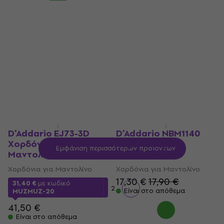
Gorstrings MPB-10
Gorstrings MPB-12
Χορδόνια για
Χορδόνια για
Μαντολίνο
Μαντολίνο
Χορδόνια για Μαντολίνο
Χορδόνια για Μαντολίνο
4,5
/5
5
/5
5,49 €
5,59 €
Είναι στο απόθεμα
Είναι στο απόθεμα
D'Addario EJ73-3D
D'Addario NBM1140
Χορδόνια για
Χορδόνια για
Εμφάνιση περισσότερων προϊόντων
Μαντολίνο
Μαντολίνο
Χορδόνια για Μαντολίνο
Χορδόνια για Μαντολίνο
17,30 €
17,90 €
31,40 €
με κωδικό
1
2
Είναι στο απόθεμα
MUZMUZ-20
41,50 €
Είναι στο απόθεμα