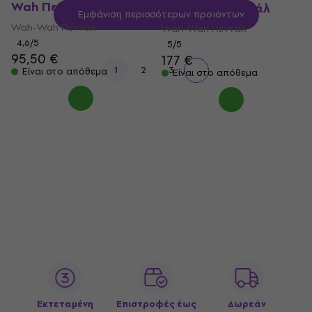
Wah Πεντάλ
Wah-Wah Πεντάλ
Εμφάνιση περισσότερων προϊόντων
Wah-Wah Πεντάλ
Wah-Wah Πεντάλ
4,6
/5
5
/5
95,50 €
177 €
1
2
3
Είναι στο απόθεμα
Είναι στο απόθεμα
Εκτεταμένη
Επιστροφές έως
Δωρεάν