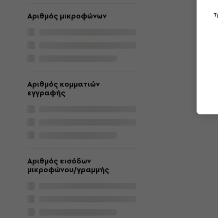
τ
Αριθμός μικροφώνων
Αριθμός κομματιών
εγγραφής
Αριθμός εισόδων
μικροφώνου/γραμμής