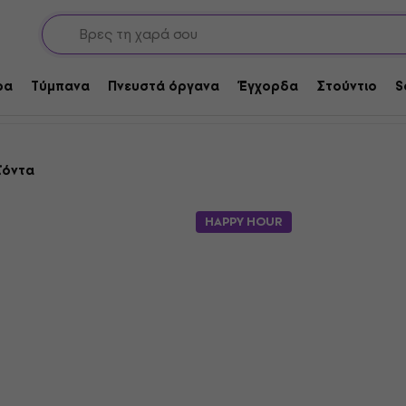
αφής
Συσκευές εγγραφής πολλαπλών διαδρομών
ολλαπλών διαδρομών
ρα
Τύμπανα
Πνευστά όργανα
Έγχορδα
Στούντιο
S
ϊόντα
HAPPY HOUR