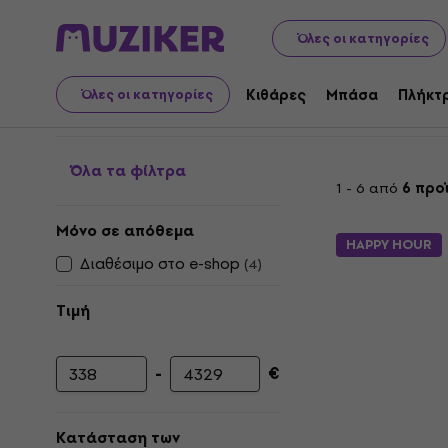
Μουσικά όργανα
Στούντιο
Ψηφιακές συσκευές εγγρ
Όλες οι κατηγορίες
Συσκευές εγγραφής π
Κιθάρες
Μπάσα
Πλήκτ
Όλες οι κατηγορίες
Όλα τα φίλτρα
1 - 6 από
6 προ
Μόνο σε απόθεμα
HAPPY HOUR
Διαθέσιμο στο e-shop
(
4
)
Τιμή
-
€
Ελάχιστη τιμή
Μέγιστη τιμή
Κατάσταση των