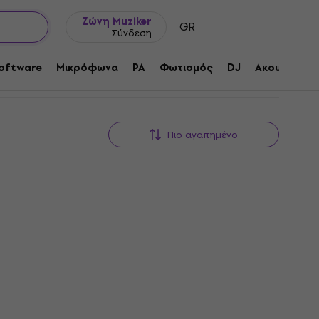
Ιδέες δώρων
FAQ
Muziker Ιστολόγιο
Ζώνη Muziker
GR
Σύνδεση
oftware
Μικρόφωνα
PA
Φωτισμός
DJ
Ακουστικά
Πιο αγαπημένο