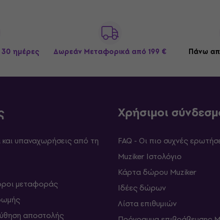
 30 ημέρες
Δωρεάν Μεταφορικά
από 199 €
Πάνω απ
ς
Χρήσιμοι σύνδεσμ
και υπαναχωρήσεις από τη
FAQ - Οι πιο συχνές ερωτήσ
Muziker Ιστολόγιο
Κάρτα δώρου Muziker
 όροι μεταφοράς
Ιδέες δώρων
ρωμής
Λίστα επιθυμιών
ύθηση αποστολής
Πρόγραμμα επιβράβευσης M