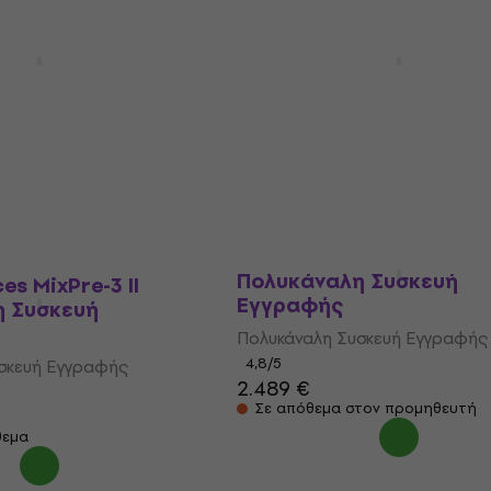
es MixPre-6 II
Zoom F8n Pro Πολυκάνα
η Συσκευή
Συσκευή Εγγραφής
Πολυκάναλη Συσκευή Εγγραφής
σκευή Εγγραφής
5
/5
904 €
Είναι στο απόθεμα
θεμα
Sound Devices MixPre-10 
Πολυκάναλη Συσκευή
es MixPre-3 II
Εγγραφής
η Συσκευή
Πολυκάναλη Συσκευή Εγγραφής
4,8
/5
σκευή Εγγραφής
2.489 €
Σε απόθεμα στον προμηθευτή
θεμα