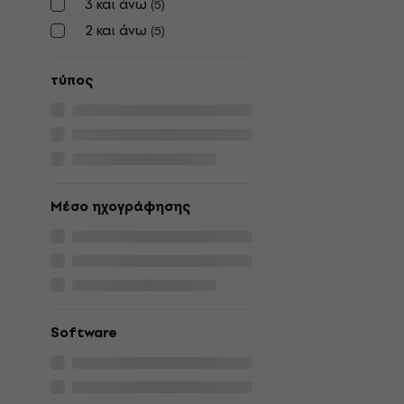
3 και άνω
(
5
)
2 και άνω
(
5
)
τύπος
Μέσο ηχογράφησης
Software