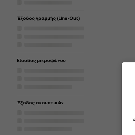
Έξοδος γραμμής (Line-Out)
Είσοδος μικροφώνου
Έξοδος ακουστικών
Χ