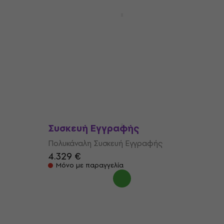
Tascam DR-70D Πολυκάναλη
Συσκευή Εγγραφής
λη
Πολυκάναλη Συσκευή Εγγραφής
4,6
/5
257 €
με κωδικό
MUZMUZ-20
338 €
Είναι στο απόθεμα
II
Tascam DA-6400 Πολυκάναλη
Συσκευή Εγγραφής
Πολυκάναλη Συσκευή Εγγραφής
4.329 €
Μόνο με παραγγελία