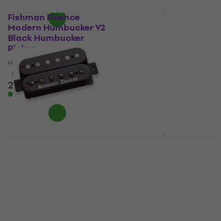
Fishman Fluence
Seymour Duncan SHR-
Modern Humbucker V2
1B Hot Rails Strat
Black Humbucker
Bridge White
Pickup
Humbucker Pickup
Humbucker Pickup
Humbucker Pickup
5
/5
4,9
/5
289 €
129 €
Είναι στο απόθεμα
Είναι στο απόθεμα
Seymour Duncan SSH-
EMG Kerry King Set
BW Black Winter
Black Humbucker
Bridge Black
Pickup
Humbucker Pickup
Humbucker Pickup
Humbucker Pickup
4,7
/5
5
/5
217,30 €
με κωδικό
149 €
MUZMUZ-5
Είναι στο απόθεμα