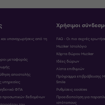
ς
Χρήσιμοι σύνδεσμ
και υπαναχωρήσεις από τη
FAQ - Οι πιο συχνές ερωτήσ
Muziker Ιστολόγιο
Κάρτα δώρου Muziker
 όροι μεταφοράς
Ιδέες δώρων
ρωμής
Λίστα επιθυμιών
ύθηση αποστολής
Πρόγραμμα επιβράβευσης M
ς υπηρεσίες
Smile
μηδενικό ΦΠΑ
Ρυθμίσεις cookies
α προσωπικών δεδομένων
Προειδοποίηση για παραπλ
ιστότοπους
απορρήτου του