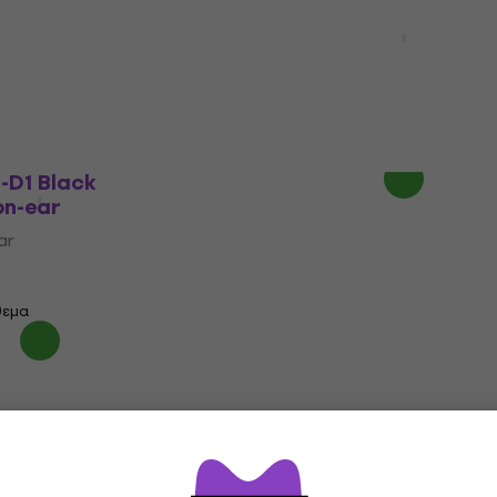
Alesis DRP100 Black Ακ
on-ear
ντιο
Ακουστικά on-ear
4,7
/5
θεμα
58,10 €
58,80 €
Είναι στο απόθεμα
-D1 Black
on-ear
ar
θεμα