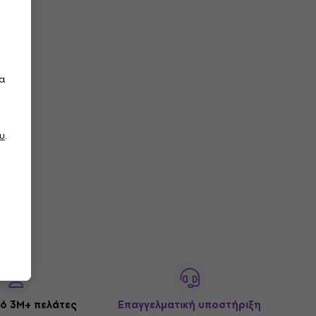
τα
υ
.
ό 3M+ πελάτες
Επαγγελματική υποστήριξη