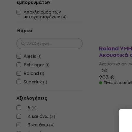
εμπορευμάτων
Στούντιο
Αποκλεισμός των
Ακουστικά Στού
μεταχειρισμένων
(
4
)
4,3
/5
57,50 €
Μάρκα
Είναι στο από
Roland VMH
Ακουστικά 
Alesis
(
1
)
Ακουστικά on-e
Behringer
(
1
)
5
/5
Roland
(
1
)
203 €
Superlux
(
1
)
Είναι στο από
Αξιολογήσεις
5
(
2
)
4 και άνω
(
4
)
3 και άνω
(
4
)