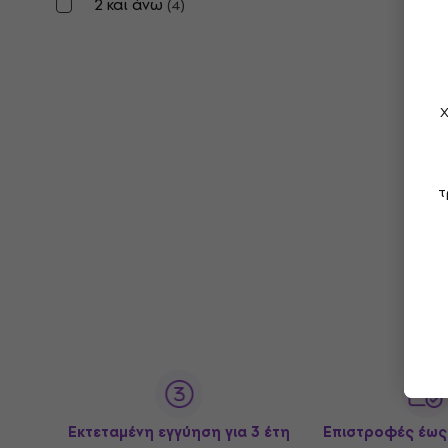
2 και άνω
(
4
)
Χ
τ
Εκτεταμένη εγγύηση για 3 έτη
Επιστροφές έως