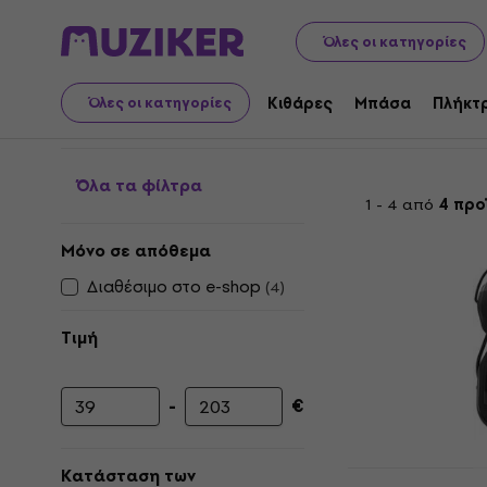
Μουσικά όργανα
Τύμπανα
Αξεσουάρ τυμπάνων
Hea
Όλες οι κατηγορίες
Headphones for Drum
Κιθάρες
Μπάσα
Πλήκτ
Όλες οι κατηγορίες
Όλα τα φίλτρα
1 - 4 από
4 προ
Μόνο σε απόθεμα
Διαθέσιμο στο e-shop
(
4
)
Τιμή
-
€
Ελάχιστη τιμή
Μέγιστη τιμή
Superlux H
Κατάσταση των