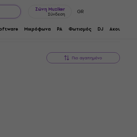
Ιδέες δώρων
FAQ
Muziker Ιστολόγιο
Ζώνη Muziker
GR
Σύνδεση
oftware
Μικρόφωνα
PA
Φωτισμός
DJ
Ακουστικά
Πιο αγαπημένο
Behringer DH80 Hi-Fi