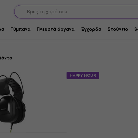
dphones for Drummers
mers
ρα
Τύμπανα
Πνευστά όργανα
Έγχορδα
Στούντιο
S
ϊόντα
HAPPY HOUR
D665 Ακουστικά