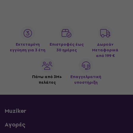
Εκτεταμένη
Επιστροφές έως
Δωρεάν
εγγύηση για 3 έτη
30 ημέρες
Μεταφορικά
από 199 €
Πάνω από 3M+
Επαγγελματική
πελάτες
υποστήριξη
Muziker
Αγορές