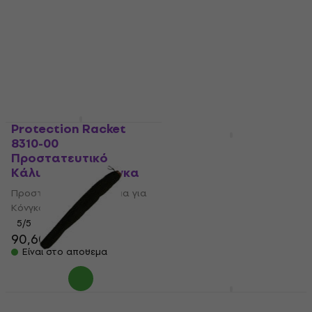
37 €
69,90 €
Είναι στο απόθεμα
Είναι στο απόθεμα
Protection Racket
8310-00
4 παραλλαγές
Προστατευτικό
Terre 2796162 Dark
Κάλυμμα για Κόνγκα
Προστατευτικό Κάλυμμα για
Προστατευτικό Κάλυμμα για
Κρουστά
Κόνγκα
4,5
/5
5
/5
20,04 €
με κωδικό
90,60 €
MUZMUZ-15
Είναι στο απόθεμα
24,90 €
Είναι στο απόθεμα
Terre 2796033
Meinl MSTTCAJB