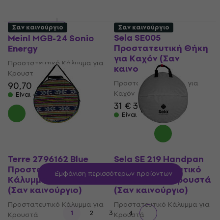
4 παραλλαγές
Σαν καινούργιο
Σαν καινούργιο
Sela SE005
Meinl MGB-24 Sonic
Προστατευτική Θήκη
Energy
για Καχόν (Σαν
Προστατευτικό Κάλυμμα για
καινούργιο)
Κρουστά
Προστατευτική Θήκη για
90,70 €
Καχόν
Είναι στο απόθεμα
31 €
32,67 €
Είναι στο απόθεμα
Terre 2796162 Blue
Sela SE 219 Handpan
Προστατευτικό
Bag Προστατευτικό
Εμφάνιση περισσότερων προϊόντων
Κάλυμμα για Κρουστά
Κάλυμμα για Κρουστά
(Σαν καινούργιο)
(Σαν καινούργιο)
Προστατευτικό Κάλυμμα για
Προστατευτικό Κάλυμμα για
1
2
3
4
Κρουστά
Κρουστά