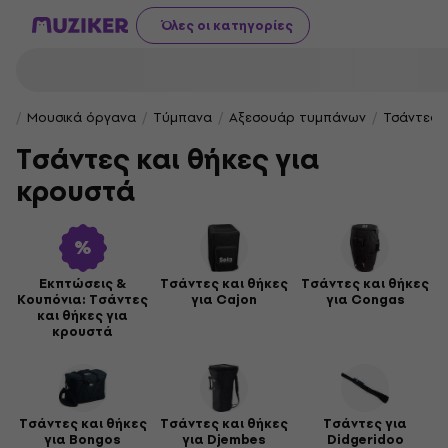
Όλες οι κατηγορίες
Μουσικά όργανα
Τύμπανα
Αξεσουάρ τυμπάνων
Τσάντες κ
Τσάντες και θήκες για
κρουστά
Εκπτώσεις &
Τσάντες και θήκες
Τσάντες και θήκες
Κουπόνια: Τσάντες
για Cajon
για Congas
και θήκες για
κρουστά
Τσάντες και θήκες
Τσάντες και θήκες
Τσάντες για
για Bongos
για Djembes
Didgeridoo