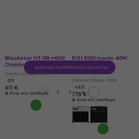
1.639 €
521,53 €
με κωδικό
Είναι στο απόθεμα
MUZMUZ-25
703 €
Είναι στο απόθεμα
Blackstar HT-5R-MKIII
EVH 5150 Iconic 40W
Combo Κιθάρα Tube
1x12 BK Combo
Εμφάνιση περισσότερων προϊόντων
Κιθάρα Tube
Combo Κιθάρα Tube
Combo Κιθάρα Tube
5
/5
611 €
4,8
/5
1
2
3
4
778 €
Είναι στο απόθεμα
Είναι στο απόθεμα