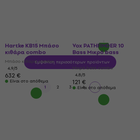
Θήκη για Συσκευές Μπάσου
4,8
/5
5
/5
76,64 €
με κωδικό
22,40 €
MUZMUZ-5
Είναι στο απόθεμα
83,90 €
Είναι στο απόθεμα
Hartke KB15 Μπάσο
Vox PATHFINDER 10
κιθάρα combo
Bass Μικρό bass
combo
Μπάσο κιθάρα combo
Εμφάνιση περισσότερων προϊόντων
Μικρό bass combo
4,9
/5
632 €
4,8
/5
121 €
Είναι στο απόθεμα
...
1
2
3
6
Είναι στο απόθεμα