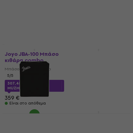
489 €
242 €
Είναι στο απόθεμα
Είναι στο απόθεμα
Joyo JBA-100 Μπάσο
Blackstar FLY 3 Bass
κιθάρα combo
Amp Μικρό bass
combo
Μπάσο κιθάρα combo
Μικρό bass combo
5
/5
4,3
/5
307,45 €
με κωδικό
73,40 €
MUZMUZ-10
94,80 €
- 23 %
359 €
Είναι στο απόθεμα
Είναι στο απόθεμα
Fender Rumble 100
SX BA1565 Μικρό bass
Θήκη για Συσκευές
combo
Μπάσου
Μικρό bass combo