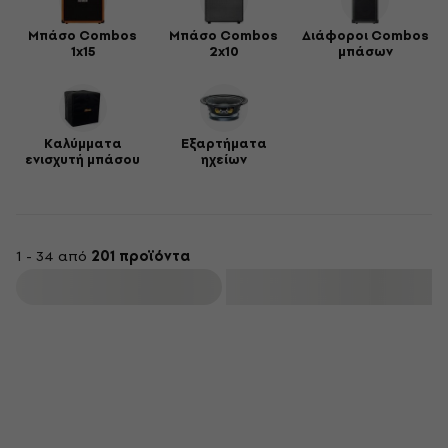
Μπάσο Combos
Μπάσο Combos
Διάφοροι Combos
1x15
2x10
μπάσων
Καλύμματα
Εξαρτήματα
ενισχυτή μπάσου
ηχείων
1 - 34 από
201 προϊόντα
φιλτράρισμα