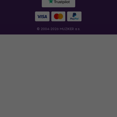
© 2004-2026 MUZIKER a.s.