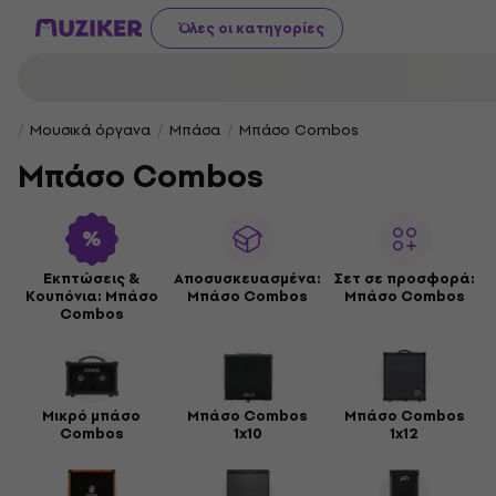
Όλες οι κατηγορίες
Μουσικά όργανα
Μπάσα
Μπάσο Combos
Μπάσο Combos
Εκπτώσεις &
Αποσυσκευασμένα:
Σετ σε προσφορά:
Κουπόνια: Μπάσο
Μπάσο Combos
Μπάσο Combos
Combos
Μικρό μπάσο
Μπάσο Combos
Μπάσο Combos
Combos
1x10
1x12