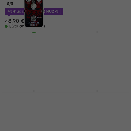
166 €
5
/5
Είναι στο απόθεμα
45 €
με κωδικό
MUZMUZ-5
48,90 €
Είναι στο απόθεμα
Behringer Zentara
Overdrive Εφέ
Joyo JF-02 Ultimate
Κιθάρας
Drive Εφέ Κιθάρας
Εφέ Κιθάρας
Εφέ Κιθάρας
5
/5
4,8
/5
78,60 €
39,90 €
Είναι στο απόθεμα
Είναι στο απόθεμα
TC Electronic Zeus
Lichtlaerm Audio The
Overdrive Εφέ
King in Yellow Εφέ
Κιθάρας
Κιθάρας
Εφέ Κιθάρας
Εφέ Κιθάρας
4,9
/5
4,9
/5
45,90 €
47 €
179 €