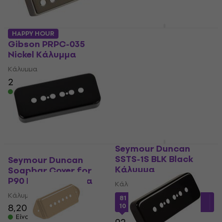
Είναι στο απόθεμα
Gibson PRPC-020
HAPPY HOUR
Gold Κάλυμμα
Gibson PRPC-035
Nickel Κάλυμμα
Κάλυμμα
Κάλυμμα
34 €
με κωδικό
MUZMUZ-
10
23,60 €
26 €
- 9 %
Είναι στο απόθεμα
39 €
Είναι στο απόθεμα
Seymour Duncan
SSTS-1S BLK Black
Seymour Duncan
Κάλυμμα
Soapbar Cover for
P90 Black Κάλυμμα
Κάλυμμα
Κάλυμμα
81 €
με κωδικό
MUZMUZ-
8,20 €
10
Είναι στο απόθεμα