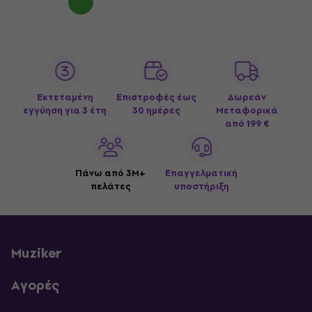
Εκτεταμένη
Επιστροφές έως
Δωρεάν
εγγύηση για 3 έτη
30 ημέρες
Μεταφορικά
από 199 €
Πάνω από 3M+
Επαγγελματική
πελάτες
υποστήριξη
Muziker
Αγορές