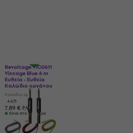
Καλώδιο οργάνου
4,6
/5
3,49 €
4,9
/5
4,09 €
Είναι στο απόθεμα
Είναι στο απόθεμα
Fender Professional
Έκπτωση λόγο ποσότητας
Series 7,5 m Ίσιος - Με
Revoltage VIC0611
γωνία Καλώδιο
Vintage Blue 6 m
οργάνου
Ευθεία - Ευθεία
Καλώδιο οργάνου
Καλώδιο οργάνου
Καλώδιο οργάνου
4,9
/5
19,30 €
21,20 €
4,6
/5
Είναι στο απόθεμα
7,89 €
7,99 €
Είναι στο απόθεμα