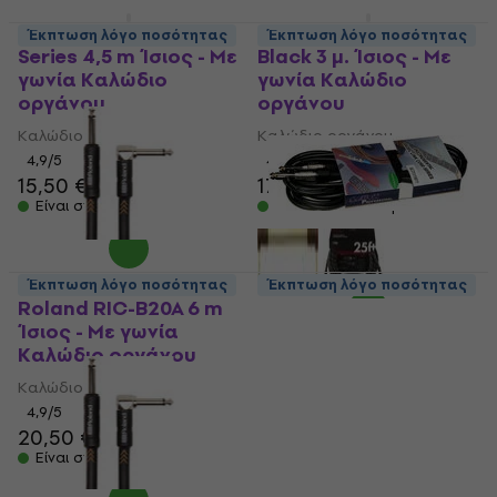
Fender Professional
Fender Deluxe Series
Έκπτωση λόγο ποσότητας
Έκπτωση λόγο ποσότητας
Series 4,5 m Ίσιος - Με
Black 3 μ. Ίσιος - Με
γωνία Καλώδιο
γωνία Καλώδιο
οργάνου
οργάνου
Καλώδιο οργάνου
Καλώδιο οργάνου
4,9
/5
4,9
/5
15,50 €
16,40 €
17,30 €
Είναι στο απόθεμα
Είναι στο απόθεμα
Έκπτωση λόγο ποσότητας
Έκπτωση λόγο ποσότητας
Roland RIC-B20A 6 m
Soundking BC313 15
Ίσιος - Με γωνία
4,5 m Ευθεία - Ευθεία
Καλώδιο οργάνου
Καλώδιο οργάνου
Καλώδιο οργάνου
Καλώδιο οργάνου
4,9
/5
4,5
/5
20,50 €
5,19 €
Είναι στο απόθεμα
Είναι στο απόθεμα