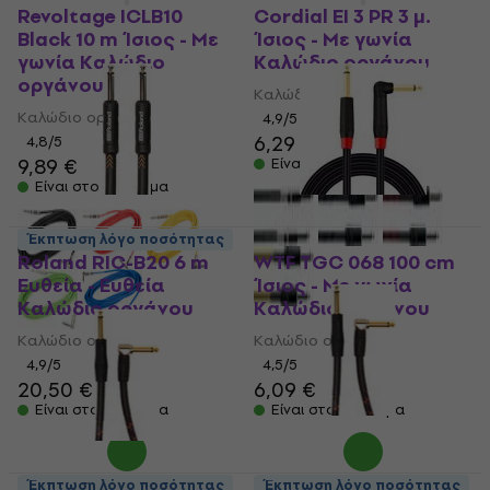
Revoltage ICLB10
Cordial EI 3 PR 3 μ.
Black 10 m Ίσιος - Με
Ίσιος - Με γωνία
γωνία Καλώδιο
Καλώδιο οργάνου
οργάνου
Καλώδιο οργάνου
Καλώδιο οργάνου
4,9
/5
6,29 €
4,8
/5
9,89 €
Είναι στο απόθεμα
Είναι στο απόθεμα
Έκπτωση λόγο ποσότητας
Roland RIC-B20 6 m
WTF TGC 068 100 cm
Ευθεία - Ευθεία
Ίσιος - Με γωνία
Καλώδιο οργάνου
Καλώδιο οργάνου
Καλώδιο οργάνου
Καλώδιο οργάνου
4,9
/5
4,5
/5
20,50 €
6,09 €
Είναι στο απόθεμα
Είναι στο απόθεμα
Roland RIC-G10A 3 μ.
Έκπτωση λόγο ποσότητας
Έκπτωση λόγο ποσότητας