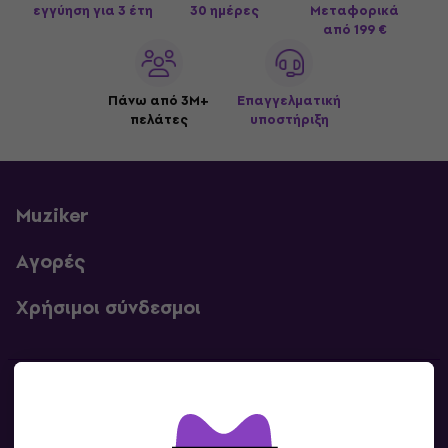
εγγύηση για 3 έτη
30 ημέρες
Μεταφορικά
από 199 €
Πάνω από 3M+
Επαγγελματική
πελάτες
υποστήριξη
Muziker
Αγορές
Χρήσιμοι σύνδεσμοι
Επικοινωνία
Επικοινωνία