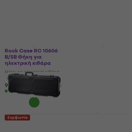
Θήκη για ηλεκτρική κιθάρα
4,7
/5
105 €
108 €
5
/5
155 €
166 €
Είναι στο απόθεμα
- 7 %
Είναι στο απόθεμα
HAPPY HOUR
Rock Case RC 10606
Epiphone Epi 519
B/SB Θήκη για
DOT/Sheraton/Superno
ηλεκτρική κιθάρα
Θήκη για ηλεκτρική
κιθάρα
Θήκη για ηλεκτρική κιθάρα
Θήκη για ηλεκτρική κιθάρα
4,8
/5
98,50 €
112 €
4,6
/5
- 12 %
136 €
149 €
Είναι στο απόθεμα
- 9 %
Είναι στο απόθεμα
Fender Classic Series
Συμφωνία
Poodle Strat/Tele
Jackson
Θήκη για ηλεκτρική
Soloist/Dinky Molded