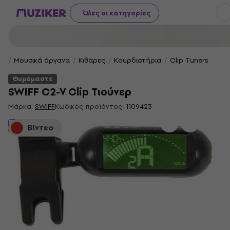
Όλες οι κατηγορίες
Μουσικά όργανα
Κιθάρες
Κουρδιστήρια
Clip Tuners
Θυμόμαστε
SWIFF C2-V Clip Τιούνερ
Μάρκα:
SWIFF
Κωδικός προϊόντος:
1109423
Θυμόμαστε
Βίντεο