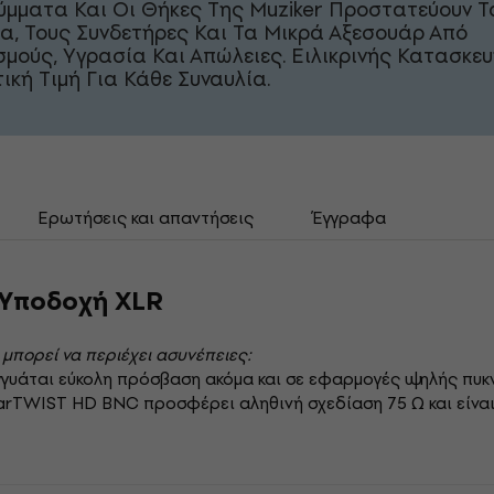
ύμματα Και Οι Θήκες Της Muziker Προστατεύουν Τ
α, Τους Συνδετήρες Και Τα Μικρά Αξεσουάρ Από
μούς, Υγρασία Και Απώλειες. Ειλικρινής Κατασκευ
ική Τιμή Για Κάθε Συναυλία.
Ερωτήσεις και απαντήσεις
Έγγραφα
 Υποδοχή XLR
 μπορεί να περιέχει ασυνέπειες:
γυάται εύκολη πρόσβαση ακόμα και σε εφαρμογές υψηλής πυ
arTWIST HD BNC προσφέρει αληθινή σχεδίαση 75 Ω και είνα