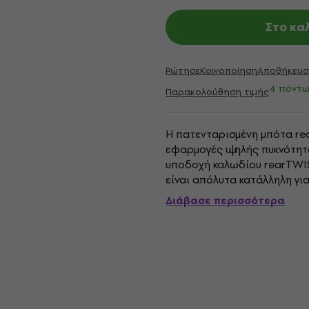
Στο κα
Ρώτησε
Κοινοποίηση
Αποθήκευσ
4 πόντω
Παρακολούθηση τιμής
Η πατενταρισμένη μπότα re
εφαρμογές υψηλής πυκνότητ
υποδοχή καλωδίου rearTWIS
είναι απόλυτα κατάλληλη γι
Διάβασε περισσότερα