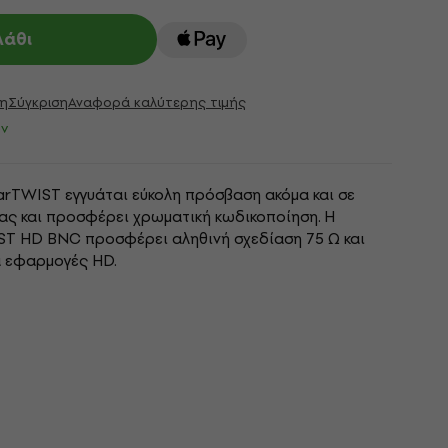
λάθι
η
Σύγκριση
Αναφορά καλύτερης τιμής
ν
arTWIST εγγυάται εύκολη πρόσβαση ακόμα και σε
ας και προσφέρει χρωματική κωδικοποίηση. Η
T HD BNC προσφέρει αληθινή σχεδίαση 75 Ω και
α εφαρμογές HD.