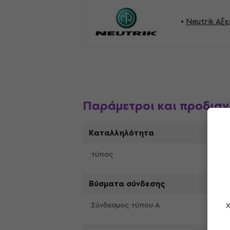
Neutrik Αξ
Παράμετροι και προδια
Καταλληλότητα
Συνδ
τύπος
Βύσματα σύνδεσης
BNC 
Σύνδεσμος τύπου A
Χ