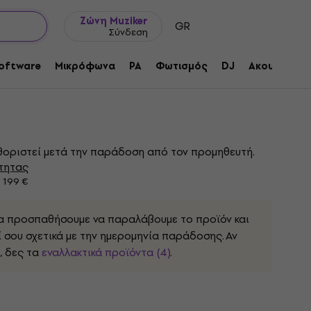
Ιδέες δώρων
FAQ
Muziker Ιστολόγιο
Ζώνη Muziker
GR
Σύνδεση
1-D Υποδοχή XLR
oftware
Μικρόφωνα
PA
Φωτισμός
DJ
Ακουστικά
τος:
1160911
οριστεί μετά την παράδοση από τον προμηθευτή.
τητας
 199 €
α προσπαθήσουμε να παραλάβουμε το προϊόν και
 σου σχετικά με την ημερομηνία παράδοσης. Αν
, δες τα
εναλλακτικά προϊόντα (4)
.