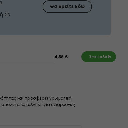
α
Θα Βρείτε Εδώ
ή Σε
4,55 €
Στο καλάθι
κνότητας και προσφέρει χρωματική
ι απόλυτα κατάλληλη για εφαρμογές