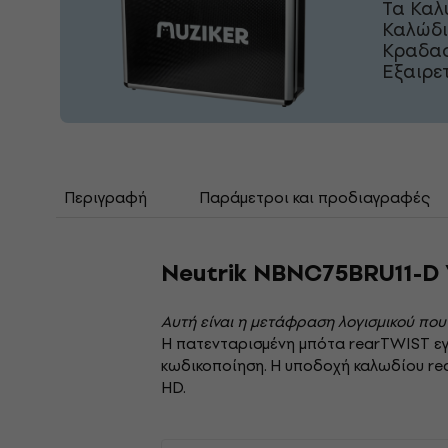
Τα Καλ
Καλώδι
Κραδασ
Εξαιρετ
Περιγραφή
Παράμετροι και προδιαγραφές
Neutrik NBNC75BRU11-D
Αυτή είναι η μετάφραση λογισμικού που
Η πατενταρισμένη μπότα rearTWIST εγ
κωδικοποίηση. Η υποδοχή καλωδίου re
HD.