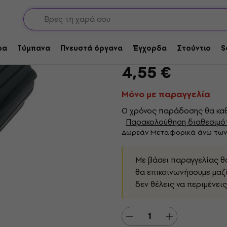
προσαρμογείς
Σύνδεσμοι
XLR Connectors
Neutrik NBNC75BRU1
ρα
Τύμπανα
Πνευστά όργανα
Έγχορδα
Στούντιο
S
Μάρκα:
Neutrik
Κωδικός προϊόν
4,55 €
Μόνο με παραγγελία
Ο χρόνος παράδοσης θα καθ
Παρακολούθηση διαθεσιμό
Δωρεάν Μεταφορικά άνω των
Με βάσει παραγγελίας θ
θα επικοινωνήσουμε μαζί
δεν θέλεις να περιμένεις