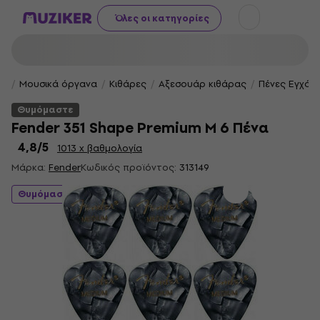
Όλες οι κατηγορίες
Μουσικά όργανα
Κιθάρες
Αξεσουάρ κιθάρας
Πένες Εγχόρ
Θυμόμαστε
Fender 351 Shape Premium M 6 Πένα
4,8
/5
1013 x βαθμολογία
Μάρκα:
Fender
Κωδικός προϊόντος:
313149
Θυμόμαστε