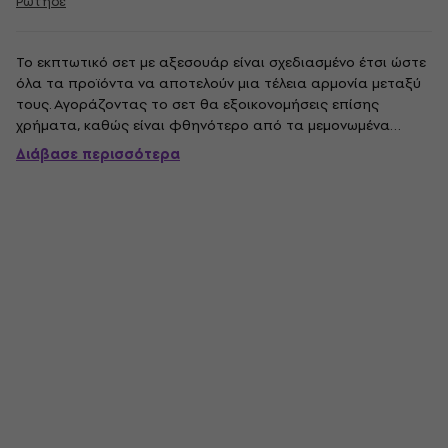
Ρώτησε
Το εκπτωτικό σετ με αξεσουάρ είναι σχεδιασμένο έτσι ώστε
όλα τα προϊόντα να αποτελούν μια τέλεια αρμονία μεταξύ
τους. Αγοράζοντας το σετ θα εξοικονομήσεις επίσης
χρήματα, καθώς είναι φθηνότερο από τα μεμονωμένα
προϊόντα από μόνα τους. Η κύρια εικόνα του σετ είναι
Διάβασε περισσότερα
απεικονιστική.