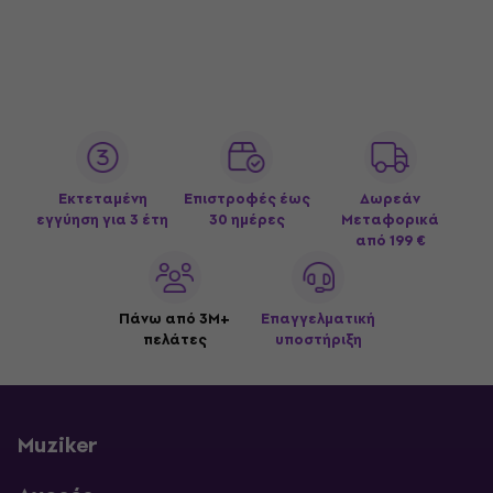
Εκτεταμένη
Επιστροφές έως
Δωρεάν
εγγύηση για 3 έτη
30 ημέρες
Μεταφορικά
από 199 €
Πάνω από 3M+
Επαγγελματική
πελάτες
υποστήριξη
Muziker