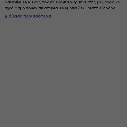
Nashville Tele, ένας τονικά ευέλικτο ερμηνευτής με μοναδικό
σχεδιασμό τριών πικαπ (για Tele). Μια ξεχωριστή είσοδος
στην οικογένεια Fender, αυτό το Tele γρυλίζει, χτυπάει και
Διάβασε περισσότερα
ουρλιάζει με ευέλικτο ήχο που μπορεί να ταιριάζει με
οποιοδήποτε...