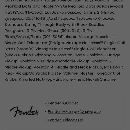
Cast/Sealed with Vintage Style Button Inlays Position: Black
Pearloid Dots στο Maple, White Pearloid Dots σε Rosewood
Nut (Υλικό/Πλάτος): Συνθετικό κόκκαλο, 6 mm, 2. Μήκος
ζυγαριάς: 25,5" (648 χλστ.) Γέφυρα: Τηλέφωνο 6-σέλας
Standard String Through-Body with Block Saddles
Pickguard: 3-Ply Mint Green (304, 340), 3-Ply
Black/White/Black (301, 303)Pickups : Vintage Noiseless™
Single-Coil Telecaster (Bridge), Vintage Noiseless™ Single-Coil
Strat (Μεσαίο), Vintage Noiseless™ Single-CoilTelecaster
(Neck) Pickup Switching:5-Position Blade: Position 1. Bridge
Pickup, Position 2. Bridge andMiddle Pickup, Position 3.
Middle Pickup, Position 4. Middle and Neck Pickup, Position 5.
Neck PickupControls: Master Volume, Master ToneControl
Knobs: Kn urled Flat-TopHardware Finish: Nickel/Chrome.
Fender Κιθάρες
Fender Ηλεκτρικές κιθάρες
Fender Telecaster