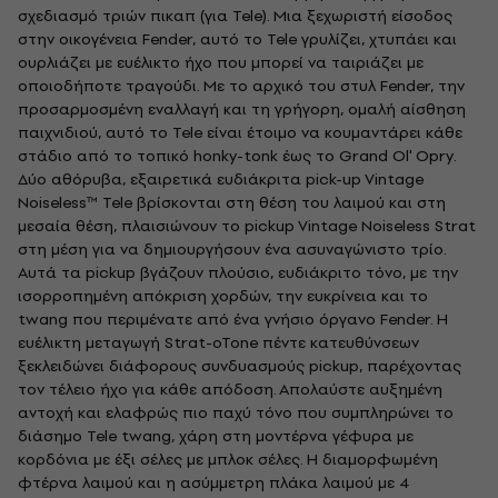
σχεδιασμό τριών πικαπ (για Tele). Μια ξεχωριστή είσοδος
στην οικογένεια Fender, αυτό το Tele γρυλίζει, χτυπάει και
ουρλιάζει με ευέλικτο ήχο που μπορεί να ταιριάζει με
οποιοδήποτε τραγούδι. Με το αρχικό του στυλ Fender, την
προσαρμοσμένη εναλλαγή και τη γρήγορη, ομαλή αίσθηση
παιχνιδιού, αυτό το Tele είναι έτοιμο να κουμαντάρει κάθε
στάδιο από το τοπικό honky-tonk έως το Grand Ol' Opry.
Δύο αθόρυβα, εξαιρετικά ευδιάκριτα pick-up Vintage
Noiseless™ Tele βρίσκονται στη θέση του λαιμού και στη
μεσαία θέση, πλαισιώνουν το pickup Vintage Noiseless Strat
στη μέση για να δημιουργήσουν ένα ασυναγώνιστο τρίο.
Αυτά τα pickup βγάζουν πλούσιο, ευδιάκριτο τόνο, με την
ισορροπημένη απόκριση χορδών, την ευκρίνεια και το
twang που περιμένατε από ένα γνήσιο όργανο Fender. Η
ευέλικτη μεταγωγή Strat-oTone πέντε κατευθύνσεων
ξεκλειδώνει διάφορους συνδυασμούς pickup, παρέχοντας
τον τέλειο ήχο για κάθε απόδοση. Απολαύστε αυξημένη
αντοχή και ελαφρώς πιο παχύ τόνο που συμπληρώνει το
διάσημο Tele twang, χάρη στη μοντέρνα γέφυρα με
κορδόνια με έξι σέλες με μπλοκ σέλες. Η διαμορφωμένη
φτέρνα λαιμού και η ασύμμετρη πλάκα λαιμού με 4