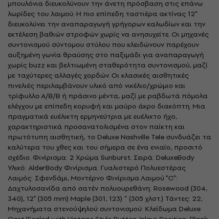
μπουλόνια διευκολύνουν την άνετη πρόσβαση στις επάνω
λωρίδες του λαιμού. Η πιο επίπεδη ταστιέρα ακτίνας 12"
διευκολύνει την αναπαραγωγή γρήγορων καλωδίων και την
εκτέλεση βαθιών στροφών χωρίς να ανησυχείτε. Οι μηχανές
συντονισμού σύντομου στύλου που κλειδώνουν παρέχουν
αυξημένη γωνία θραύσης στο παξιμάδι για αναπαραγωγή
χωρίς buzz και βελτιωμένη σταθερότητα συντονισμού, μαζί
με ταχύτερες αλλαγές χορδών. Οι κλασικές αισθητικές
πινελιές περιλαμβάνουν υλικό από νικέλιο/χρώμιο και
τρίφυλλο Α/Β/Β ή πράσινο μέντα, μαζί με ραβδωτά πόμολα
ελέγχου με επίπεδη κορυφή και μαύρο άκρο διακόπτη. Μια
πραγματικά ευέλικτη ερμηνεύτρια με ευέλικτο ήχο,
χαρακτηριστικά προσανατολισμένα στον παίκτη και
πρωτότυπη αισθητική, το Deluxe Nashville Tele συνδυάζει τα
καλύτερα του χθες και του σήμερα σε ένα ενιαίο, προσιτό
σχέδιο. Φινίρισμα: 2 Χρώμα Sunburst. Σειρά: DeluxeBody
Υλικό: AlderBody Φινίρισμα: Γυαλιστερό Πολυεστέρας
Λαιμός: Σφενδάμι, Μοντέρνο Φινίρισμα Λαιμού "C":
Δαχτυλοσανίδα από σατέν πολυουρεθάνη: Rosewood (304,
340), 12" (305 mm) Maple (301, 123) ” (305 χλστ.) Τάντες: 22,
Μηχανήματα στενού ψηλού συντονισμού: Κλείδωμα Deluxe