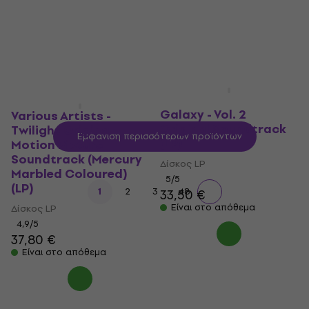
5
/5
26,40 €
29,10 €
- 9 %
Είναι στο απόθεμα
Guardians of the
Galaxy - Vol. 2
Various Artists -
Original Soundtrack
Twilight Original
Εμφάνιση περισσότερων προϊόντων
(LP)
Motion Picture
Soundtrack (Mercury
Δίσκος LP
Marbled Coloured)
5
/5
(LP)
...
1
2
3
48
33,50 €
Είναι στο απόθεμα
Δίσκος LP
4,9
/5
37,80 €
Είναι στο απόθεμα