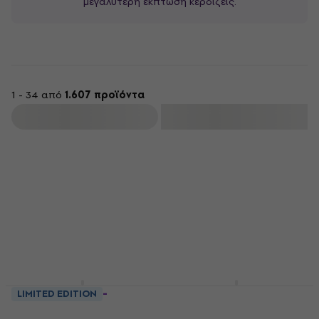
μεγαλύτερη έκπτωση κερδίζεις.
1 - 34 από
1.607 προϊόντα
φιλτράρισμα
Dirty Dancing -
Pulp Fiction - Original
LIMITED EDITION
Original Soundtrack
Soundtrack (LP)