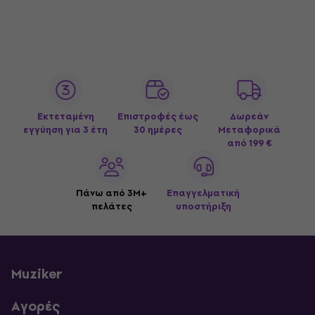
Εκτεταμένη
Επιστροφές έως
Δωρεάν
εγγύηση για 3 έτη
30 ημέρες
Μεταφορικά
από 199 €
Πάνω από 3M+
Επαγγελματική
πελάτες
υποστήριξη
Muziker
Αγορές